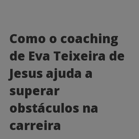
Como
Como o coaching
o
de Eva Teixeira de
coaching
de
Jesus ajuda a
Eva
superar
Teixeira
de
obstáculos na
Jesus
carreira
ajuda