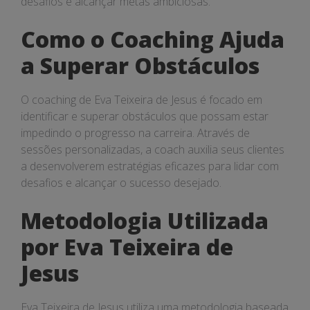
desafios e alcançar metas ambiciosas.
Como o Coaching Ajuda
a Superar Obstáculos
O coaching de Eva Teixeira de Jesus é focado em
identificar e superar obstáculos que possam estar
impedindo o progresso na carreira. Através de
sessões personalizadas, a coach auxilia seus clientes
a desenvolverem estratégias eficazes para lidar com
desafios e alcançar o sucesso desejado.
Metodologia Utilizada
por Eva Teixeira de
Jesus
Eva Teixeira de Jesus utiliza uma metodologia baseada