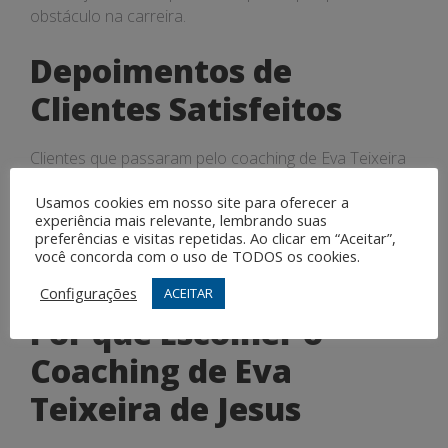
obstáculo na carreira.
Depoimentos de
Clientes Satisfeitos
Clientes que passaram pelo coaching de Eva Teixeira
de Jesus relatam uma transformação significativa em
Usamos cookies em nosso site para oferecer a
suas vidas profissionais, com relatos de superação de
experiência mais relevante, lembrando suas
desafios, aumento da autoconfiança e conquista de
preferências e visitas repetidas. Ao clicar em “Aceitar”,
objetivos de carreira. A abordagem personalizada da
você concorda com o uso de TODOS os cookies.
coach é fundamental para o sucesso de seus clientes.
Configurações
ACEITAR
Por que Escolher o
Coaching de Eva
Teixeira de Jesus