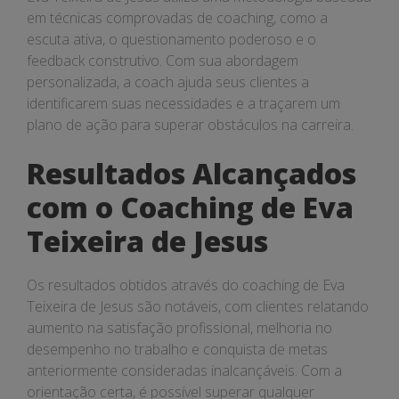
em técnicas comprovadas de coaching, como a
escuta ativa, o questionamento poderoso e o
feedback construtivo. Com sua abordagem
personalizada, a coach ajuda seus clientes a
identificarem suas necessidades e a traçarem um
plano de ação para superar obstáculos na carreira.
Resultados Alcançados
com o Coaching de Eva
Teixeira de Jesus
Os resultados obtidos através do coaching de Eva
Teixeira de Jesus são notáveis, com clientes relatando
aumento na satisfação profissional, melhoria no
desempenho no trabalho e conquista de metas
anteriormente consideradas inalcançáveis. Com a
orientação certa, é possível superar qualquer