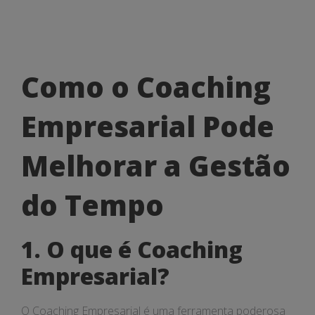
Como
Como o Coaching
o
Empresarial Pode
Coaching
Empresarial
Melhorar a Gestão
Pode
do Tempo
Melhorar
a
1. O que é Coaching
Gestão
Empresarial?
do
O Coaching Empresarial é uma ferramenta poderosa