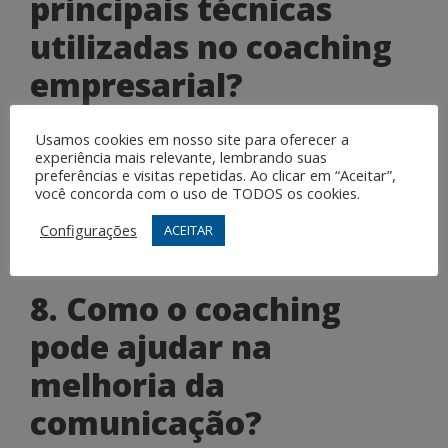
principais técnicas
utilizadas no coaching
empresarial?
Algumas das principais técnicas utilizadas no coaching
Usamos cookies em nosso site para oferecer a
experiência mais relevante, lembrando suas
empresarial incluem a escuta ativa, o questionamento
preferências e visitas repetidas. Ao clicar em “Aceitar”,
poderoso, o feedback construtivo, a definição de
você concorda com o uso de TODOS os cookies.
metas SMART (específicas, mensuráveis, alcançáveis,
relevantes e com prazo determinado) e o plano de
Configurações
ACEITAR
ação.
8. Como o coaching
pode ajudar na
melhoria da
comunicação?