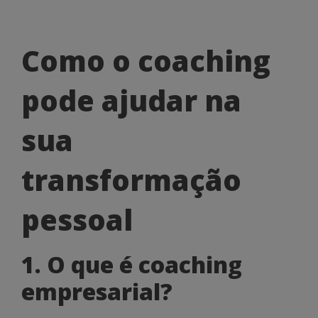
Como
Como o coaching
o
pode ajudar na
coaching
pode
sua
ajudar
transformação
na
sua
pessoal
transformação
1. O que é coaching
pessoal
empresarial?