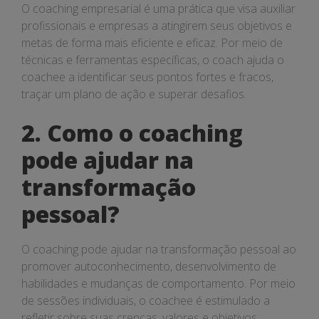
O coaching empresarial é uma prática que visa auxiliar
profissionais e empresas a atingirem seus objetivos e
metas de forma mais eficiente e eficaz. Por meio de
técnicas e ferramentas específicas, o coach ajuda o
coachee a identificar seus pontos fortes e fracos,
traçar um plano de ação e superar desafios.
2. Como o coaching
pode ajudar na
transformação
pessoal?
O coaching pode ajudar na transformação pessoal ao
promover autoconhecimento, desenvolvimento de
habilidades e mudanças de comportamento. Por meio
de sessões individuais, o coachee é estimulado a
refletir sobre suas crenças, valores e objetivos,