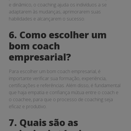
e dinâmico, o coaching ajuda os indivíduos a se
adaptarem às mudanças, aprimorarem suas
habilidades e alcançarem o sucesso.
6. Como escolher um
bom coach
empresarial?
Para escolher um bom coach empresarial, é
importante verificar sua formação, experiência,
certificações e referências. Além disso, é fundamental
que haja empatia e confiança mútua entre o coach e
o coachee, para que o processo de coaching seja
eficaz e produtivo.
7. Quais são as