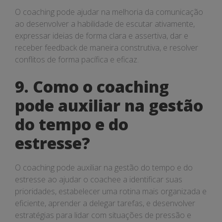
O coaching pode ajudar na melhoria da comunicação
ao desenvolver a habilidade de escutar ativamente,
expressar ideias de forma clara e assertiva, dar e
receber feedback de maneira construtiva, e resolver
conflitos de forma pacífica e eficaz.
9. Como o coaching
pode auxiliar na gestão
do tempo e do
estresse?
O coaching pode auxiliar na gestão do tempo e do
estresse ao ajudar o coachee a identificar suas
prioridades, estabelecer uma rotina mais organizada e
eficiente, aprender a delegar tarefas, e desenvolver
estratégias para lidar com situações de pressão e