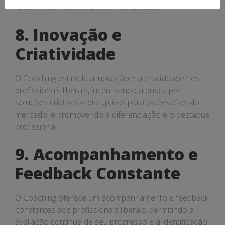
seu crescimento e sucesso no mercado.
8. Inovação e
Criatividade
O Coaching estimula a inovação e a criatividade nos
profissionais liberais, incentivando a busca por
soluções criativas e disruptivas para os desafios do
mercado, e promovendo a diferenciação e o destaque
profissional.
9. Acompanhamento e
Feedback Constante
O Coaching oferece um acompanhamento e feedback
constantes aos profissionais liberais, permitindo a
avaliação contínua de seu progresso e a identificação