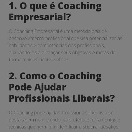
Destacar
1. O que é Coaching
no
Empresarial?
Mercado
O Coaching Empresarial é uma metodologia de
desenvolvimento profissional que visa potencializar as
habilidades e competências dos profissionais,
auxiliando-os a alcançar seus objetivos e metas de
forma mais eficiente e eficaz.
2. Como o Coaching
Pode Ajudar
Profissionais Liberais?
O Coaching pode ajudar profissionais liberais a se
destacarem no mercado, pois oferece ferramentas e
técnicas que permitem identificar e superar desafios,