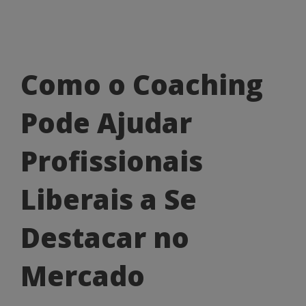
Como
Como o Coaching
o
Pode Ajudar
Coaching
Pode
Profissionais
Ajudar
Liberais a Se
Profissionais
Liberais
Destacar no
a
Mercado
Se