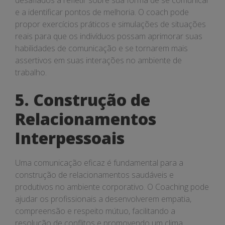
desafiados a refletir sobre sua forma de se comunicar
e a identificar pontos de melhoria. O coach pode
propor exercícios práticos e simulações de situações
reais para que os indivíduos possam aprimorar suas
habilidades de comunicação e se tornarem mais
assertivos em suas interações no ambiente de
trabalho.
5. Construção de
Relacionamentos
Interpessoais
Uma comunicação eficaz é fundamental para a
construção de relacionamentos saudáveis e
produtivos no ambiente corporativo. O Coaching pode
ajudar os profissionais a desenvolverem empatia,
compreensão e respeito mútuo, facilitando a
resolução de conflitos e promovendo um clima