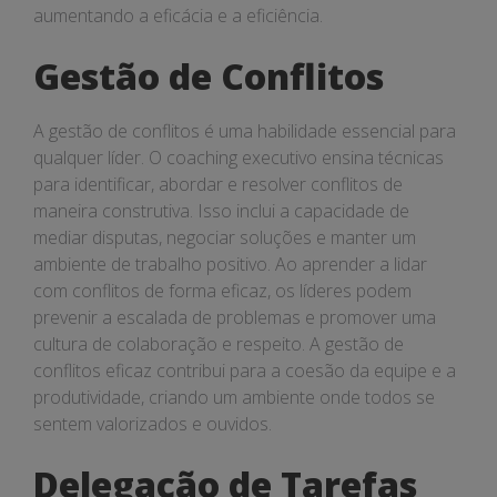
aumentando a eficácia e a eficiência.
Gestão de Conflitos
A gestão de conflitos é uma habilidade essencial para
qualquer líder. O coaching executivo ensina técnicas
para identificar, abordar e resolver conflitos de
maneira construtiva. Isso inclui a capacidade de
mediar disputas, negociar soluções e manter um
ambiente de trabalho positivo. Ao aprender a lidar
com conflitos de forma eficaz, os líderes podem
prevenir a escalada de problemas e promover uma
cultura de colaboração e respeito. A gestão de
conflitos eficaz contribui para a coesão da equipe e a
produtividade, criando um ambiente onde todos se
sentem valorizados e ouvidos.
Delegação de Tarefas