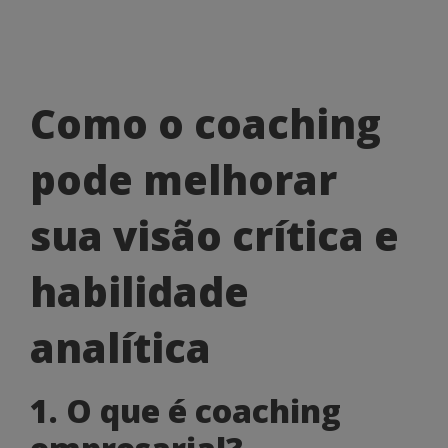
Como
Como o coaching
o
pode melhorar
coaching
pode
sua visão crítica e
melhorar
habilidade
sua
visão
analítica
crítica
1. O que é coaching
e