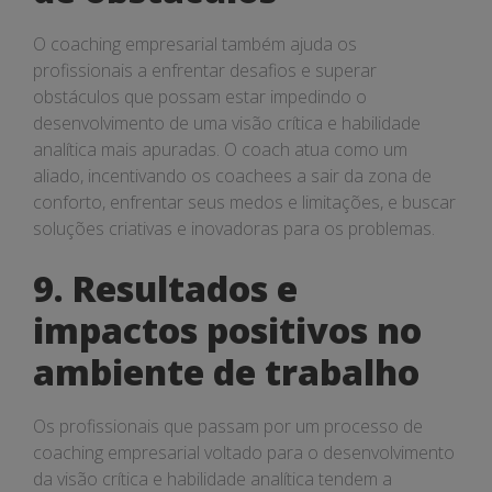
O coaching empresarial também ajuda os
profissionais a enfrentar desafios e superar
obstáculos que possam estar impedindo o
desenvolvimento de uma visão crítica e habilidade
analítica mais apuradas. O coach atua como um
aliado, incentivando os coachees a sair da zona de
conforto, enfrentar seus medos e limitações, e buscar
soluções criativas e inovadoras para os problemas.
9. Resultados e
impactos positivos no
ambiente de trabalho
Os profissionais que passam por um processo de
coaching empresarial voltado para o desenvolvimento
da visão crítica e habilidade analítica tendem a