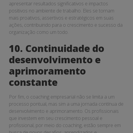
apresentar resultados significativos e impactos
positivos no ambiente de trabalho. Eles se tornam
mais proativos, assertivos e estratégicos em suas
ações, contribuindo para o crescimento e sucesso da
organização como um todo.
10. Continuidade do
desenvolvimento e
aprimoramento
constante
Por fim, o coaching empresarial não se limita a um
processo pontual, mas sim a uma jornada contínua de
desenvolvimento e aprimoramento. Os profissionais
que investem em seu crescimento pessoal e
profissional, por meio do coaching, estão sempre em
busca de novos desafios, aprendizados e