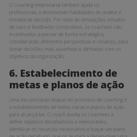
O coaching empresarial também ajuda os
profissionais a desenvolver habilidades de análise e
tomada de decisão. Por meio de simulações, estudos
de caso e feedbacks construtivos, os coachees são
incentivados a pensar de forma estratégica,
considerando diferentes perspectivas e cenários, para
tomar decisões mais assertivas e alinhadas com os
objetivos da organização.
6. Estabelecimento de
metas e planos de ação
Uma das principais etapas do processo de coaching é
o estabelecimento de metas claras e planos de ação
para alcançá-las. O coach auxilia os coachees a
definir objetivos desafiadores e mensuráveis,
identificar os recursos necessários e traçar um plano
de ação detalhado, que os ajudará a desenvolver uma