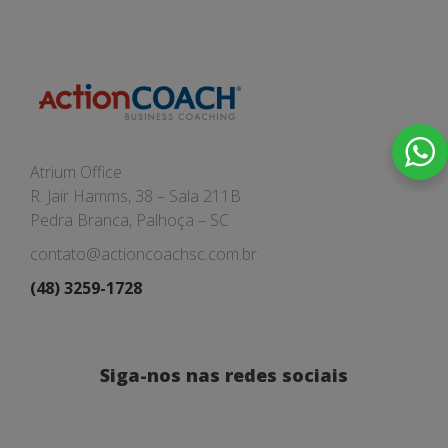
Atrium Office
R. Jair Hamms, 38 – Sala 211B
Pedra Branca, Palhoça – SC
contato@actioncoachsc.com.br
(48) 3259-1728
Siga-nos nas redes sociais