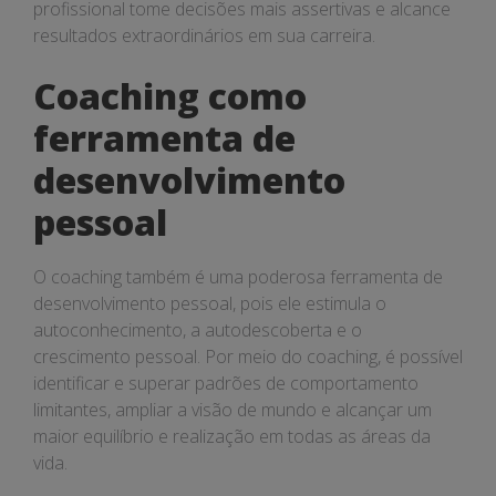
profissional tome decisões mais assertivas e alcance
resultados extraordinários em sua carreira.
Coaching como
ferramenta de
desenvolvimento
pessoal
O coaching também é uma poderosa ferramenta de
desenvolvimento pessoal, pois ele estimula o
autoconhecimento, a autodescoberta e o
crescimento pessoal. Por meio do coaching, é possível
identificar e superar padrões de comportamento
limitantes, ampliar a visão de mundo e alcançar um
maior equilíbrio e realização em todas as áreas da
vida.