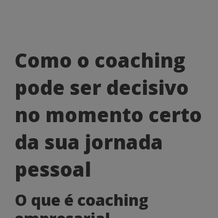
Como
Como o coaching
o
pode ser decisivo
coaching
pode
no momento certo
ser
da sua jornada
decisivo
no
pessoal
momento
O que é coaching
certo