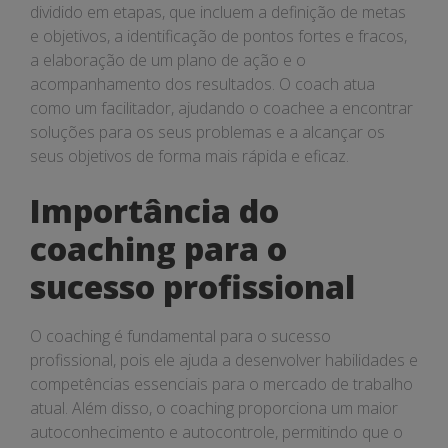
dividido em etapas, que incluem a definição de metas
e objetivos, a identificação de pontos fortes e fracos,
a elaboração de um plano de ação e o
acompanhamento dos resultados. O coach atua
como um facilitador, ajudando o coachee a encontrar
soluções para os seus problemas e a alcançar os
seus objetivos de forma mais rápida e eficaz.
Importância do
coaching para o
sucesso profissional
O coaching é fundamental para o sucesso
profissional, pois ele ajuda a desenvolver habilidades e
competências essenciais para o mercado de trabalho
atual. Além disso, o coaching proporciona um maior
autoconhecimento e autocontrole, permitindo que o