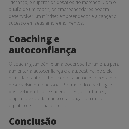
liderança, e superar os desafios do mercado. Com o
auxílio de um coach, os empreendedores podem
desenvolver um mindset empreendedor e alcançar o
sucesso em seus empreendimentos.
Coaching e
autoconfiança
O coaching também é uma poderosa ferramenta para
aumentar a autoconfiança e a autoestima, pois ele
estimula o autoconhecimento, a autodescoberta e o
desenvolvimento pessoal. Por meio do coaching, é
possível identificar e superar crenças limitantes,
ampliar a visão de mundo e alcançar um maior
equilíbrio emocional e mental.
Conclusão