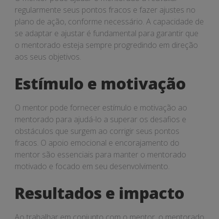
regularmente seus pontos fracos e fazer ajustes no
plano de ação, conforme necessário. A capacidade de
se adaptar e ajustar é fundamental para garantir que
o mentorado esteja sempre progredindo em direção
aos seus objetivos.
Estímulo e motivação
O mentor pode fornecer estímulo e motivação ao
mentorado para ajudá-lo a superar os desafios e
obstáculos que surgem ao corrigir seus pontos
fracos. O apoio emocional e encorajamento do
mentor são essenciais para manter o mentorado
motivado e focado em seu desenvolvimento.
Resultados e impacto
Ao trabalhar em conjunto com o mentor, o mentorado