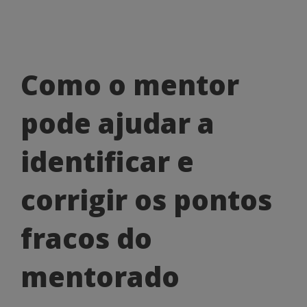
Como
Como o mentor
o
pode ajudar a
mentor
pode
identificar e
ajudar
corrigir os pontos
a
identificar
fracos do
e
mentorado
corrigir