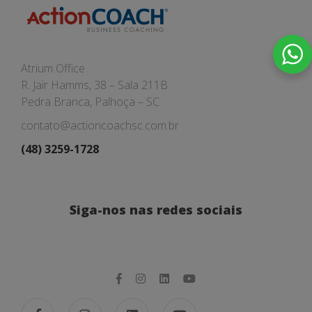
Atrium Office
R. Jair Hamms, 38 – Sala 211B
Pedra Branca, Palhoça – SC
contato@actioncoachsc.com.br
(48) 3259-1728
Siga-nos nas redes sociais