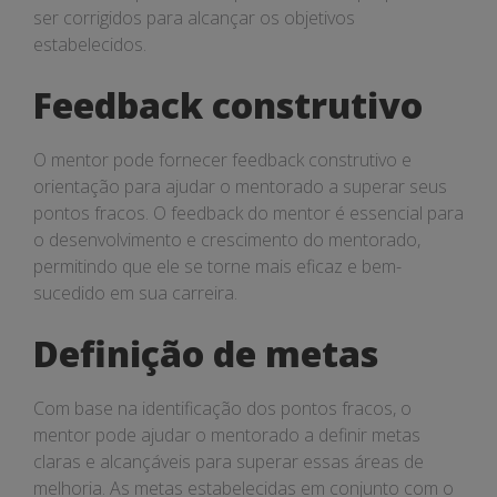
ser corrigidos para alcançar os objetivos
estabelecidos.
Feedback construtivo
O mentor pode fornecer feedback construtivo e
orientação para ajudar o mentorado a superar seus
pontos fracos. O feedback do mentor é essencial para
o desenvolvimento e crescimento do mentorado,
permitindo que ele se torne mais eficaz e bem-
sucedido em sua carreira.
Definição de metas
Com base na identificação dos pontos fracos, o
mentor pode ajudar o mentorado a definir metas
claras e alcançáveis para superar essas áreas de
melhoria. As metas estabelecidas em conjunto com o