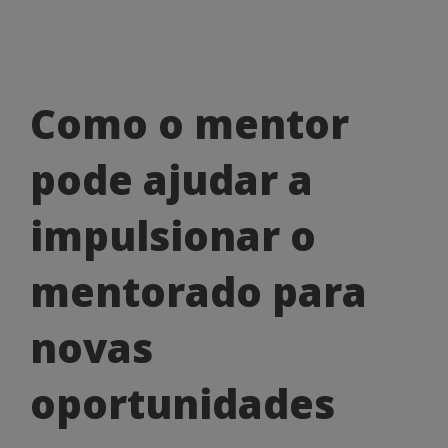
Como
Como o mentor
o
pode ajudar a
mentor
pode
impulsionar o
ajudar
mentorado para
a
impulsionar
novas
o
oportunidades
mentorado