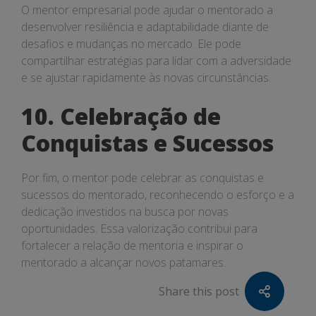
O mentor empresarial pode ajudar o mentorado a
desenvolver resiliência e adaptabilidade diante de
desafios e mudanças no mercado. Ele pode
compartilhar estratégias para lidar com a adversidade
e se ajustar rapidamente às novas circunstâncias.
10. Celebração de
Conquistas e Sucessos
Por fim, o mentor pode celebrar as conquistas e
sucessos do mentorado, reconhecendo o esforço e a
dedicação investidos na busca por novas
oportunidades. Essa valorização contribui para
fortalecer a relação de mentoria e inspirar o
mentorado a alcançar novos patamares.
Share this post