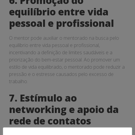
6. Promoção do
equilíbrio entre vida
pessoal e profissional
O mentor pode auxiliar o mentorado na busca pelo
equilíbrio entre vida pessoal e profissional,
incentivando a definição de limites saudáveis e a
priorização do bem-estar pessoal. Ao promover um
estilo de vida equilibrado, o mentorado pode reduzir a
pressão e o estresse causados pelo excesso de
trabalho.
7. Estímulo ao
networking e apoio da
rede de contatos