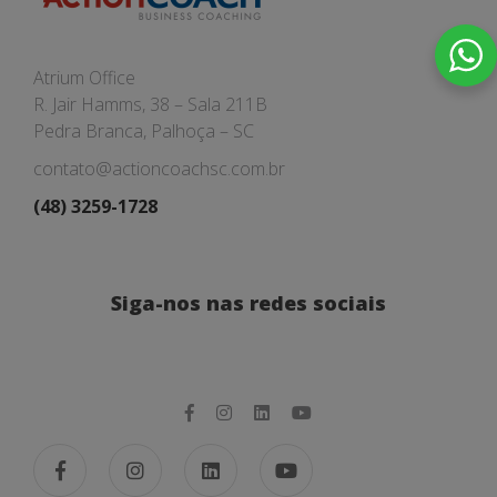
Atrium Office
R. Jair Hamms, 38 – Sala 211B
Pedra Branca, Palhoça – SC
contato@actioncoachsc.com.br
(48) 3259-1728
Siga-nos nas redes sociais