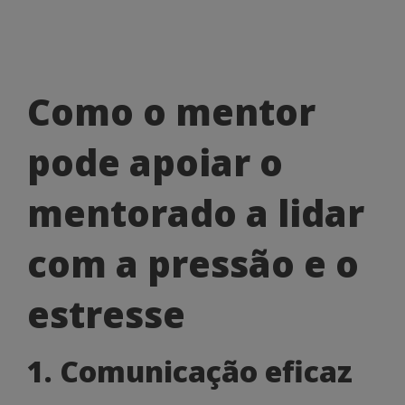
Como
Como o mentor
o
pode apoiar o
mentor
pode
mentorado a lidar
apoiar
com a pressão e o
o
mentorado
estresse
a
1. Comunicação eficaz
lidar