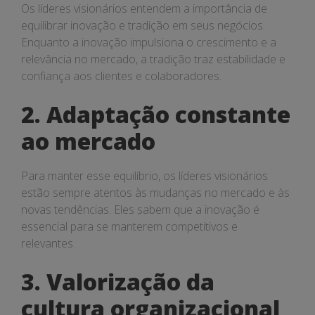
Os líderes visionários entendem a importância de
equilibrar inovação e tradição em seus negócios.
Enquanto a inovação impulsiona o crescimento e a
relevância no mercado, a tradição traz estabilidade e
confiança aos clientes e colaboradores.
2. Adaptação constante
ao mercado
Para manter esse equilíbrio, os líderes visionários
estão sempre atentos às mudanças no mercado e às
novas tendências. Eles sabem que a inovação é
essencial para se manterem competitivos e
relevantes.
3. Valorização da
cultura organizacional