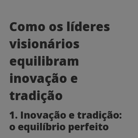
Como
Como os líderes
os
visionários
líderes
visionários
equilibram
equilibram
inovação e
inovação
e
tradição
tradição
1. Inovação e tradição:
o equilíbrio perfeito