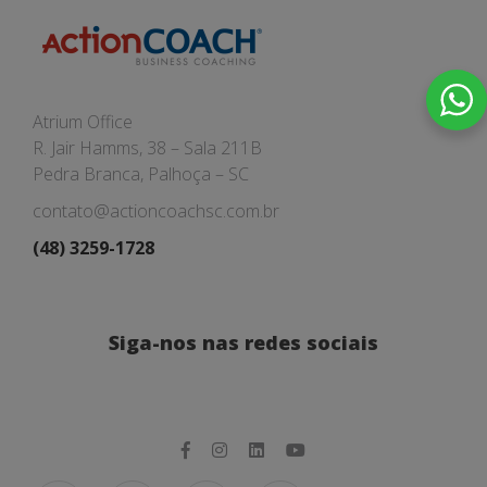
Atrium Office
R. Jair Hamms, 38 – Sala 211B
Pedra Branca, Palhoça – SC
contato@actioncoachsc.com.br
(48) 3259-1728
Siga-nos nas redes sociais