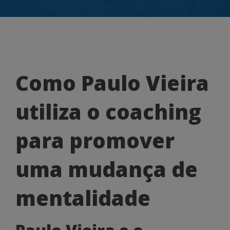
Como
Como Paulo Vieira
Paulo
utiliza o coaching
Vieira
utiliza
para promover
o
uma mudança de
coaching
para
mentalidade
promover