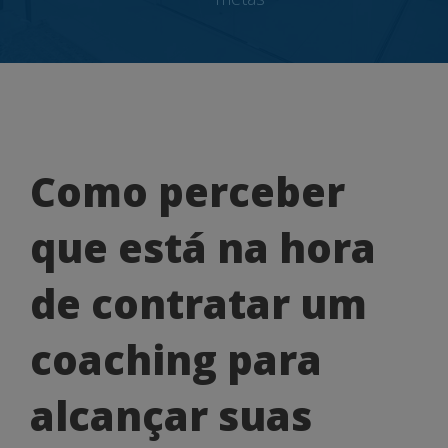
Como
Como perceber
perceber
que está na hora
que
está
de contratar um
na
coaching para
hora
de
alcançar suas
contratar