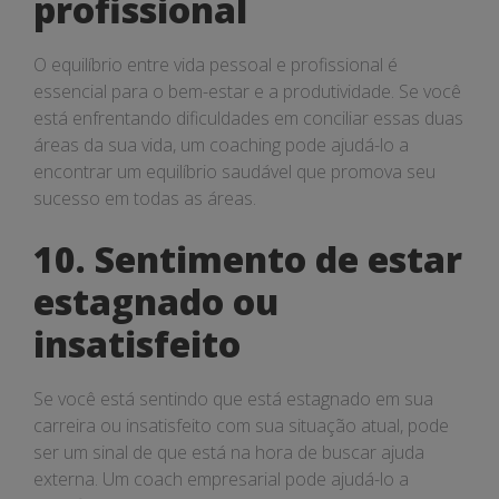
profissional
O equilíbrio entre vida pessoal e profissional é
essencial para o bem-estar e a produtividade. Se você
está enfrentando dificuldades em conciliar essas duas
áreas da sua vida, um coaching pode ajudá-lo a
encontrar um equilíbrio saudável que promova seu
sucesso em todas as áreas.
10. Sentimento de estar
estagnado ou
insatisfeito
Se você está sentindo que está estagnado em sua
carreira ou insatisfeito com sua situação atual, pode
ser um sinal de que está na hora de buscar ajuda
externa. Um coach empresarial pode ajudá-lo a