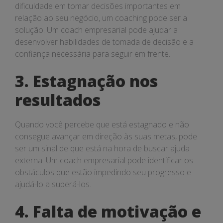
dificuldade em tomar decisões importantes em
relação ao seu negócio, um coaching pode ser a
solução. Um coach empresarial pode ajudar a
desenvolver habilidades de tomada de decisão e a
confiança necessária para seguir em frente.
3. Estagnação nos
resultados
Quando você percebe que está estagnado e não
consegue avançar em direção às suas metas, pode
ser um sinal de que está na hora de buscar ajuda
externa. Um coach empresarial pode identificar os
obstáculos que estão impedindo seu progresso e
ajudá-lo a superá-los.
4. Falta de motivação e