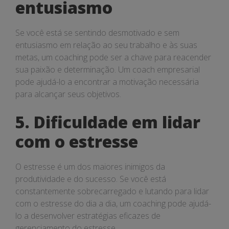
entusiasmo
Se você está se sentindo desmotivado e sem
entusiasmo em relação ao seu trabalho e às suas
metas, um coaching pode ser a chave para reacender
sua paixão e determinação. Um coach empresarial
pode ajudá-lo a encontrar a motivação necessária
para alcançar seus objetivos.
5. Dificuldade em lidar
com o estresse
O estresse é um dos maiores inimigos da
produtividade e do sucesso. Se você está
constantemente sobrecarregado e lutando para lidar
com o estresse do dia a dia, um coaching pode ajudá-
lo a desenvolver estratégias eficazes de
gerenciamento do estresse.