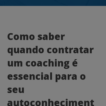
Como
Como saber
saber
quando contratar
quando
contratar
um coaching é
um
essencial para o
coaching
é
seu
essencial
autoconheciment
para