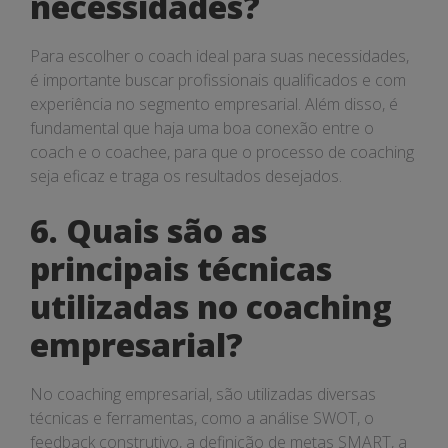
necessidades?
Para escolher o coach ideal para suas necessidades,
é importante buscar profissionais qualificados e com
experiência no segmento empresarial. Além disso, é
fundamental que haja uma boa conexão entre o
coach e o coachee, para que o processo de coaching
seja eficaz e traga os resultados desejados.
6. Quais são as
principais técnicas
utilizadas no coaching
empresarial?
No coaching empresarial, são utilizadas diversas
técnicas e ferramentas, como a análise SWOT, o
feedback construtivo, a definição de metas SMART, a