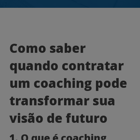
Como
Como saber
saber
quando contratar
quando
contratar
um coaching pode
um
transformar sua
coaching
pode
visão de futuro
transformar
1. O que é coaching
sua