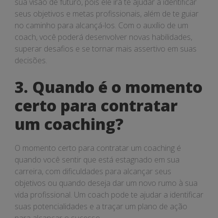
sua visão de futuro, pois ele irá te ajudar a identificar
seus objetivos e metas profissionais, além de te guiar
no caminho para alcançá-los. Com o auxílio de um
coach, você poderá desenvolver novas habilidades,
superar desafios e se tornar mais assertivo em suas
decisões.
3. Quando é o momento
certo para contratar
um coaching?
O momento certo para contratar um coaching é
quando você sentir que está estagnado em sua
carreira, com dificuldades para alcançar seus
objetivos ou quando deseja dar um novo rumo à sua
vida profissional. Um coach pode te ajudar a identificar
suas potencialidades e a traçar um plano de ação