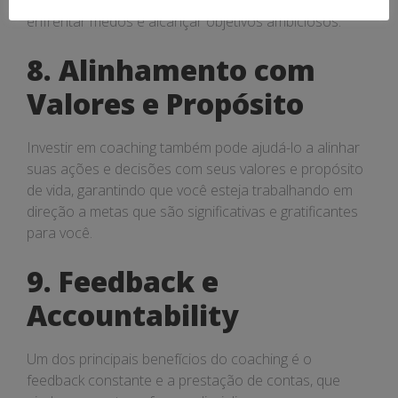
encorajamento e suporte para superar desafios,
enfrentar medos e alcançar objetivos ambiciosos.
8. Alinhamento com
Valores e Propósito
Investir em coaching também pode ajudá-lo a alinhar
suas ações e decisões com seus valores e propósito
de vida, garantindo que você esteja trabalhando em
direção a metas que são significativas e gratificantes
para você.
9. Feedback e
Accountability
Um dos principais benefícios do coaching é o
feedback constante e a prestação de contas, que