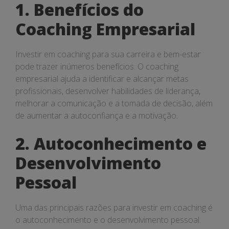
para
1. Benefícios do
sua
Coaching Empresarial
carreira
Investir em coaching para sua carreira e bem-estar
e
pode trazer inúmeros benefícios. O coaching
bem-
empresarial ajuda a identificar e alcançar metas
profissionais, desenvolver habilidades de liderança,
estar
melhorar a comunicação e a tomada de decisão, além
de aumentar a autoconfiança e a motivação.
2. Autoconhecimento e
Desenvolvimento
Pessoal
Uma das principais razões para investir em coaching é
o autoconhecimento e o desenvolvimento pessoal.