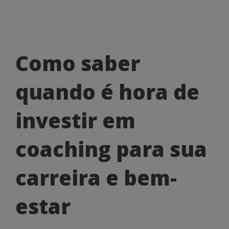
Como
Como saber
saber
quando é hora de
quando
é
investir em
hora
coaching para sua
de
investir
carreira e bem-
em
estar
coaching