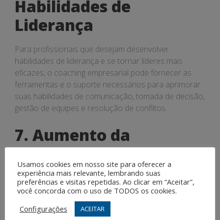
Habilidades de
Liderança
Para profissionais que desejam desenvolver
habilidades de liderança e se tornar líderes mais
eficazes, o coaching empresarial pode fornecer as
ferramentas e o suporte necessários para aprimorar
suas habilidades de comunicação, tomada de decisão,
gestão de equipes e resolução de conflitos.
7. Aumento da
Autoconfiança e
Usamos cookies em nosso site para oferecer a
Motivação
experiência mais relevante, lembrando suas
preferências e visitas repetidas. Ao clicar em “Aceitar”,
você concorda com o uso de TODOS os cookies.
O coaching pode ajudar a aumentar a autoconfiança
e a motivação, fornecendo feedback construtivo,
Configurações
ACEITAR