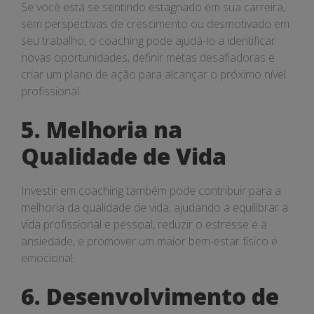
Se você está se sentindo estagnado em sua carreira,
sem perspectivas de crescimento ou desmotivado em
seu trabalho, o coaching pode ajudá-lo a identificar
novas oportunidades, definir metas desafiadoras e
criar um plano de ação para alcançar o próximo nível
profissional.
5. Melhoria na
Qualidade de Vida
Investir em coaching também pode contribuir para a
melhoria da qualidade de vida, ajudando a equilibrar a
vida profissional e pessoal, reduzir o estresse e a
ansiedade, e promover um maior bem-estar físico e
emocional.
6. Desenvolvimento de