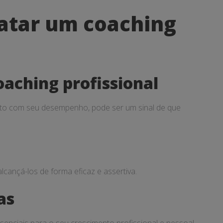
ratar um coaching
oaching profissional
eito com seu desempenho, pode ser um sinal de que
lcançá-los de forma eficaz e assertiva.
as