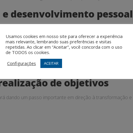
 e desenvolvimento pessoal
ocesso de autoconhecimento e desenvolvimento pessoal, ajudand
Usamos cookies em nosso site para oferecer a experiência
mais relevante, lembrando suas preferências e visitas
repetidas. Ao clicar em “Aceitar”, você concorda com o uso
ção personalizada
de TODOS os cookies.
Configurações
ACEITAR
 e orientação personalizada, adaptada às suas necessidades e 
realização de objetivos
tará dando um passo importante em direção à transformação e 