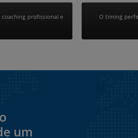
coaching profissional e
O timing perf
to
de um