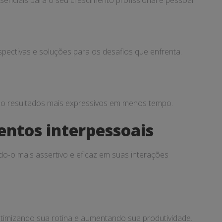
enciais para o seu crescimento profissional e pessoal.
pectivas e soluções para os desafios que enfrenta.
ndo resultados mais expressivos em menos tempo.
ntos interpessoais
o-o mais assertivo e eficaz em suas interações
otimizando sua rotina e aumentando sua produtividade.