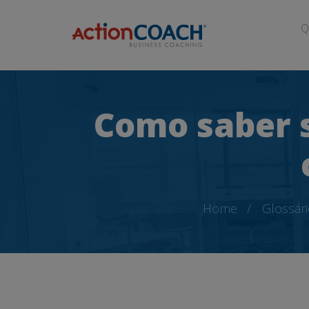
Q
Como saber 
Home
Glossár