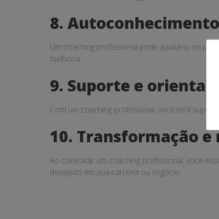
8. Autoconhecimento
Um coaching profissional pode auxiliá-lo no pr
melhoria.
9. Suporte e orienta
Com um coaching profissional, você terá suporte
10. Transformação e 
Ao contratar um coaching profissional, você es
desejado em sua carreira ou negócio.