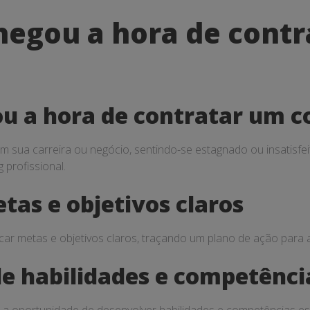
hegou a hora de cont
ou a hora de contratar um c
m sua carreira ou negócio, sentindo-se estagnado ou insatisf
profissional.
etas e objetivos claros
icar metas e objetivos claros, traçando um plano de ação para a
e habilidades e competênci