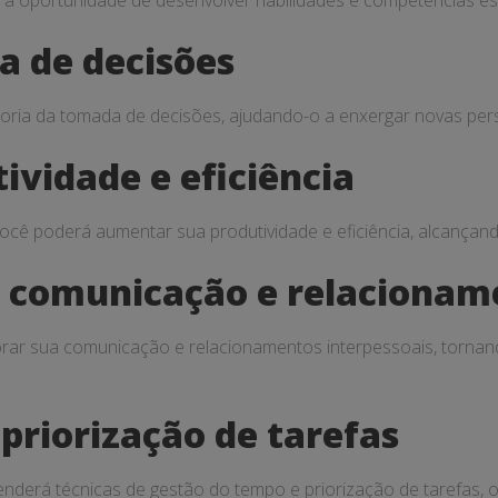
á a oportunidade de desenvolver habilidades e competências ess
a de decisões
horia da tomada de decisões, ajudando-o a enxergar novas pers
ividade e eficiência
você poderá aumentar sua produtividade e eficiência, alcança
 comunicação e relacioname
orar sua comunicação e relacionamentos interpessoais, tornand
priorização de tarefas
enderá técnicas de gestão do tempo e priorização de tarefas, 