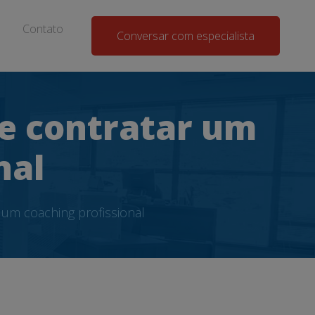
Contato
Conversar com especialista
e contratar um
nal
um coaching profissional