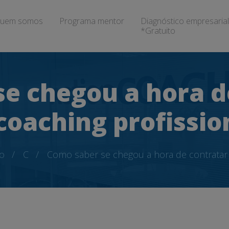
uem somos
Programa mentor
Diagnóstico empresarial
*Gratuito
se chegou a hora d
coaching profissio
io
C
Como saber se chegou a hora de contratar 