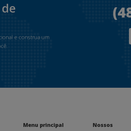
 de
(4
.
cional e construa um
cê.
Menu principal
Nossos