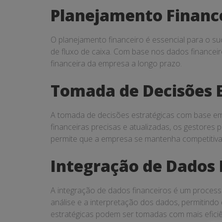
Planejamento Financ
O planejamento financeiro é essencial para o s
de fluxo de caixa. Com base nos dados financeir
financeira da empresa a longo prazo.
Tomada de Decisões E
A tomada de decisões estratégicas com base em 
financeiras precisas e atualizadas, os gestores 
permite que a empresa se mantenha competitiv
Integração de Dados 
A integração de dados financeiros é um processo
análise e a interpretação dos dados, permitind
estratégicas podem ser tomadas com mais eficiê