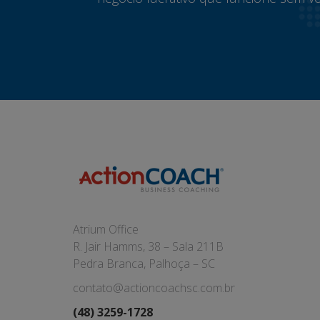
Atrium Office
R. Jair Hamms, 38 – Sala 211B
Pedra Branca, Palhoça – SC
contato@actioncoachsc.com.br
(48) 3259-1728