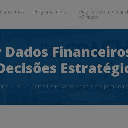
uem somos
Programa mentor
Diagnóstico empresarial
*Gratuito
 Dados Financeiro
Decisões Estratégi
ário
C
Como Usar Dados Financeiros para Tomar