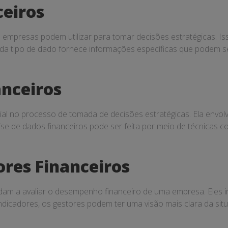
ceiros
 empresas podem utilizar para tomar decisões estratégicas. Iss
 Cada tipo de dado fornece informações específicas que podem 
anceiros
ial no processo de tomada de decisões estratégicas. Ela envolve
lise de dados financeiros pode ser feita por meio de técnicas c
ores Financeiros
dam a avaliar o desempenho financeiro de uma empresa. Eles inc
indicadores, os gestores podem ter uma visão mais clara da si