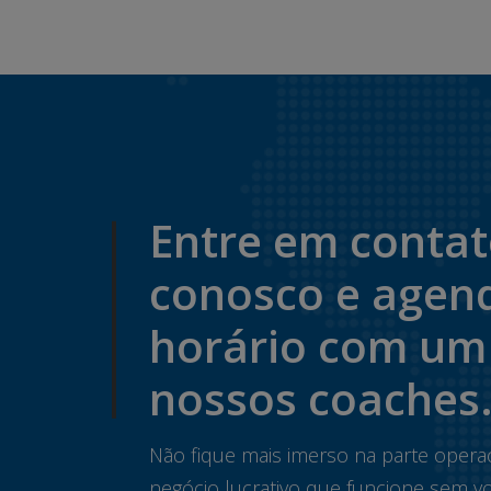
Entre em conta
conosco e agen
horário com um
nossos coaches
Não fique mais imerso na parte opera
negócio lucrativo que funcione sem vo