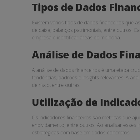
Tipos de Dados Finan
Existem vários tipos de dados financeiros que as
de caixa, balanços patrimoniais, entre outros.
empresa e identificar áreas de melhoria.
Análise de Dados Fin
A análise de dados financeiros é uma etapa cruc
tendências, padrões e insights relevantes. A aná
de risco, entre outras.
Utilização de Indicad
Os indicadores financeiros são métricas que aju
endividamento, entre outros. Ao analisar esses 
estratégicas com base em dados concretos.