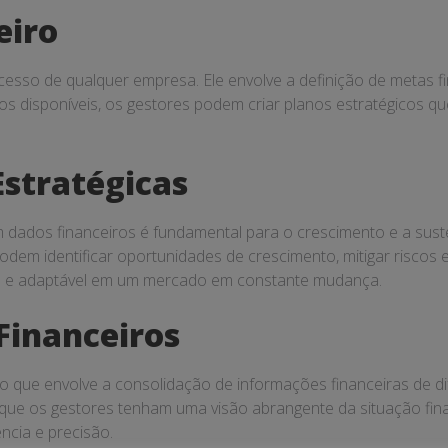
eiro
ucesso de qualquer empresa. Ele envolve a definição de metas 
os disponíveis, os gestores podem criar planos estratégicos q
stratégicas
dados financeiros é fundamental para o crescimento e a susten
podem identificar oportunidades de crescimento, mitigar riscos 
a e adaptável em um mercado em constante mudança.
Financeiros
 que envolve a consolidação de informações financeiras de dife
o que os gestores tenham uma visão abrangente da situação fi
ncia e precisão.