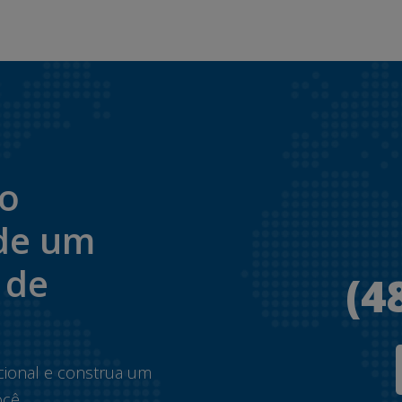
to
de um
 de
(4
.
cional e construa um
cê.