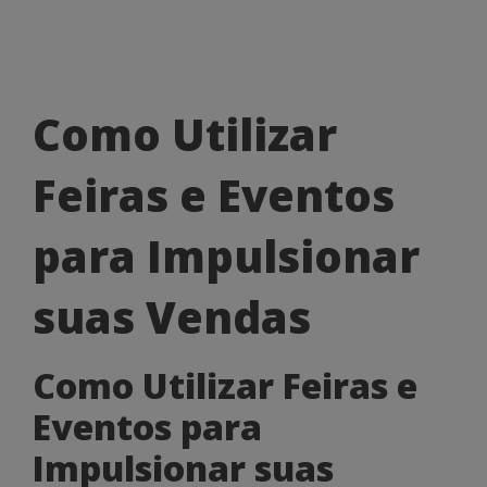
Como
Como Utilizar
Utilizar
Feiras e Eventos
Feiras
e
para Impulsionar
Eventos
suas Vendas
para
Impulsionar
Como Utilizar Feiras e
suas
Eventos para
Vendas
Impulsionar suas