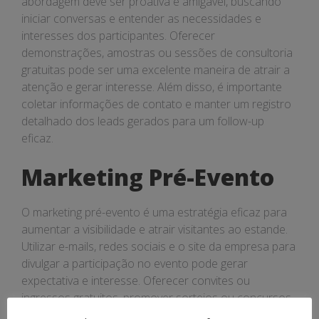
abordagem deve ser proativa e amigável, buscando
iniciar conversas e entender as necessidades e
interesses dos participantes. Oferecer
demonstrações, amostras ou sessões de consultoria
gratuitas pode ser uma excelente maneira de atrair a
atenção e gerar interesse. Além disso, é importante
coletar informações de contato e manter um registro
detalhado dos leads gerados para um follow-up
eficaz.
Marketing Pré-Evento
O marketing pré-evento é uma estratégia eficaz para
aumentar a visibilidade e atrair visitantes ao estande.
Utilizar e-mails, redes sociais e o site da empresa para
divulgar a participação no evento pode gerar
expectativa e interesse. Oferecer convites ou
ingressos gratuitos, promover sorteios ou concursos
e compartilhar conteúdos relevantes sobre o evento