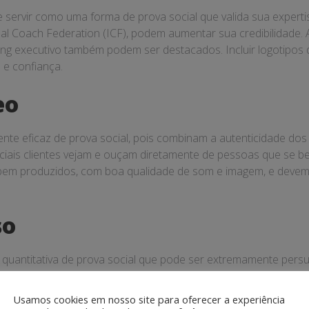
ode servir como uma forma de prova social que valida sua exper
nal Coach Federation (ICF), podem aumentar sua credibilidade.
g executivo também podem ser destacados. Incluir logotipos de
 e confiança.
eo
e eficaz de prova social, pois combinam a autenticidade dos 
ciais clientes vejam e ouçam diretamente de pessoas que se b
bem produzidos, com boa qualidade de som e imagem, e devem 
so
 quantitativa de prova social que pode ser extremamente per
 produtividade ou a redução no tempo para alcançar metas pod
r destacadas em seu site, apresentações de vendas e materiais
Usamos cookies em nosso site para oferecer a experiência