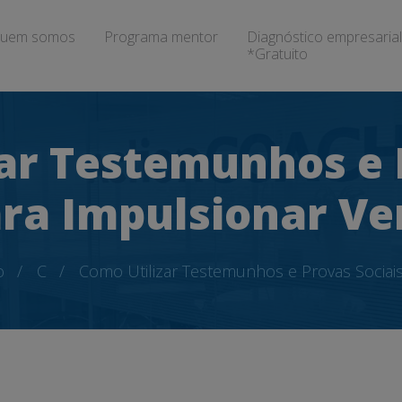
uem somos
Programa mentor
Diagnóstico empresarial
*Gratuito
ar Testemunhos e 
ra Impulsionar V
o
C
Como Utilizar Testemunhos e Provas Sociai