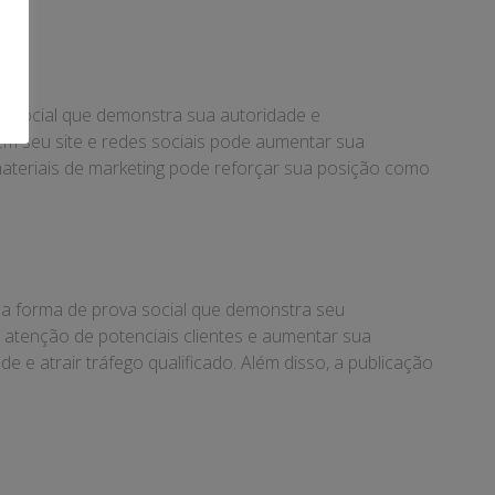
a social que demonstra sua autoridade e
em seu site e redes sociais pode aumentar sua
e materiais de marketing pode reforçar sua posição como
uma forma de prova social que demonstra seu
 atenção de potenciais clientes e aumentar sua
de e atrair tráfego qualificado. Além disso, a publicação