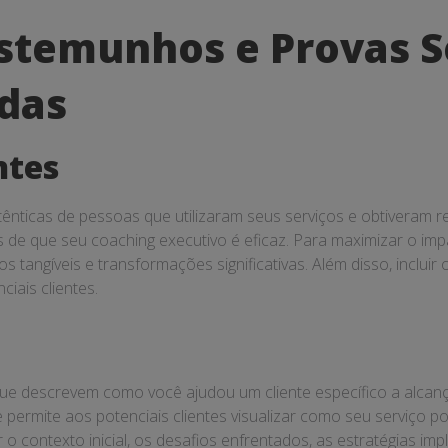
stemunhos e Provas S
das
ntes
ênticas de pessoas que utilizaram seus serviços e obtiveram r
s de que seu coaching executivo é eficaz. Para maximizar o im
s tangíveis e transformações significativas. Além disso, inclu
iais clientes.
ue descrevem como você ajudou um cliente específico a alcança
permite aos potenciais clientes visualizar como seu serviço 
 o contexto inicial, os desafios enfrentados, as estratégias imp