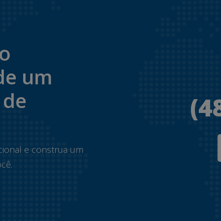
to
de um
 de
(4
.
cional e construa um
cê.