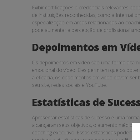
Exibir certificações e credenciais relevantes p
de instituições reconhecidas, como a Internatio
especialização em áreas relacionadas ao coachin
pode aumentar a percepção de profissionalismo
Depoimentos em Víd
Os depoimentos em vídeo são uma forma altament
emocional do vídeo. Eles permitem que os poten
a eficácia, os depoimentos em vídeo devem ser 
seu site, redes sociais e YouTube.
Estatísticas de Suces
Apresentar estatísticas de sucesso é uma forma
alcançaram seus objetivos, o aumento médio na
coaching executivo. Essas estatísticas podem se