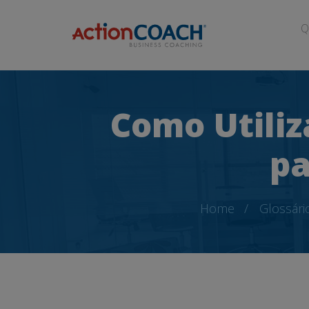
Q
Como Utiliz
pa
Home
Glossári