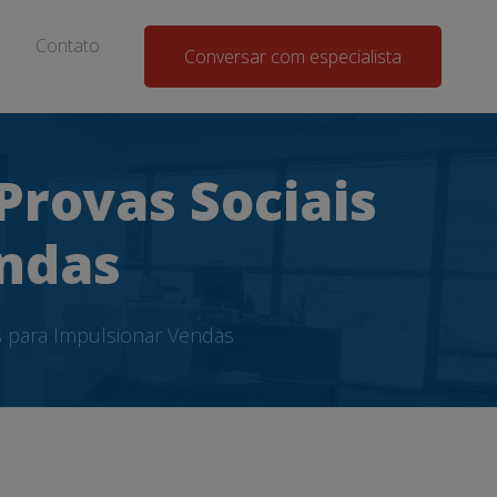
Contato
Conversar com especialista
Provas Sociais
endas
s para Impulsionar Vendas