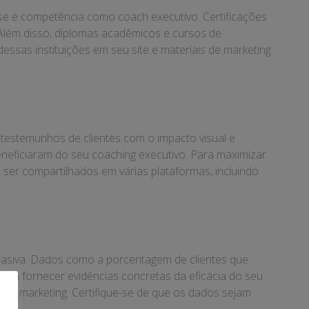
tise e competência como coach executivo. Certificações
 Além disso, diplomas acadêmicos e cursos de
ssas instituições em seu site e materiais de marketing
testemunhos de clientes com o impacto visual e
eneficiaram do seu coaching executivo. Para maximizar
ser compartilhados em várias plataformas, incluindo
suasiva. Dados como a porcentagem de clientes que
em fornecer evidências concretas da eficácia do seu
 de marketing. Certifique-se de que os dados sejam