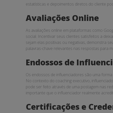
estatísticas e depoimentos diretos do cliente p
Avaliações Online
As avaliações online em plataformas como Google
social. Incentivar seus clientes satisfeitos a de
sejam elas positivas ou negativas, demonstra seu
palavras-chave relevantes nas respostas para m
Endossos de Influenc
Os endossos de influenciadores são uma forma p
No contexto do coaching executivo, influenciad
pode ser feito através de uma postagem nas rede
importante que o influenciador realmente acredit
Certificações e Crede