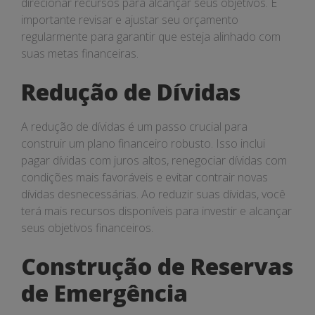
direcionar recursos para alcançar seus objetivos. É
importante revisar e ajustar seu orçamento
regularmente para garantir que esteja alinhado com
suas metas financeiras.
Redução de Dívidas
A redução de dívidas é um passo crucial para
construir um plano financeiro robusto. Isso inclui
pagar dívidas com juros altos, renegociar dívidas com
condições mais favoráveis e evitar contrair novas
dívidas desnecessárias. Ao reduzir suas dívidas, você
terá mais recursos disponíveis para investir e alcançar
seus objetivos financeiros.
Construção de Reservas
de Emergência