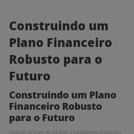
Construindo
Construindo um
um
Plano Financeiro
Plano
Financeiro
Robusto para o
Robusto
Futuro
para
o
Construindo um Plano
Futuro
Financeiro Robusto
para o Futuro
Quando se trata de garantir a estabilidade financeira