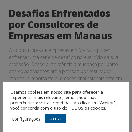
Desafios Enfrentados
por Consultores de
Empresas em Manaus
Os consultores de empresas em Manaus podem
enfrentar uma série de desafios no exercício da sua
profissão. Desde a resistência à mudança por parte
dos colaboradores até a pressão por resultados
rápidos, é importante que esses profissionais estejam
preparados para lidar com situações adversas e
Usamos cookies em nosso site para oferecer a
encontrar soluções eficazes.
experiência mais relevante, lembrando suas
preferências e visitas repetidas. Ao clicar em “Aceitar”,
Importância da
você concorda com o uso de TODOS os cookies.
Consultoria
Configurações
ACEITAR
Empresarial em