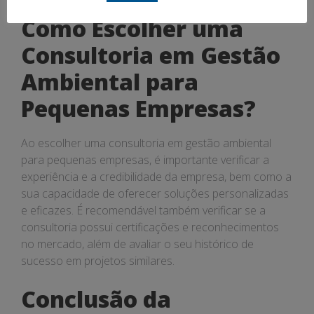
Como Escolher uma
Consultoria em Gestão
Ambiental para
Pequenas Empresas?
Ao escolher uma consultoria em gestão ambiental
para pequenas empresas, é importante verificar a
experiência e a credibilidade da empresa, bem como a
sua capacidade de oferecer soluções personalizadas
e eficazes. É recomendável também verificar se a
consultoria possui certificações e reconhecimentos
no mercado, além de avaliar o seu histórico de
sucesso em projetos similares.
Conclusão da