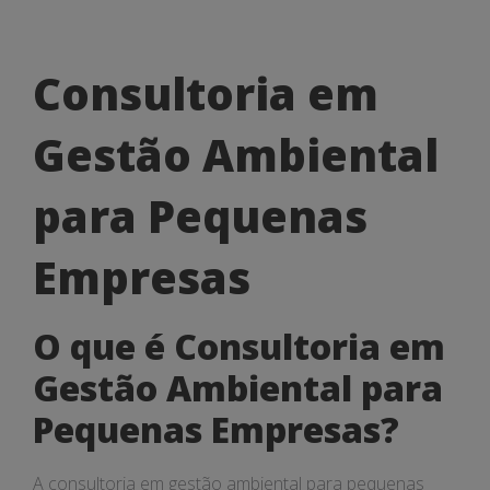
Consultoria
Consultoria em
em
Gestão Ambiental
Gestão
Ambiental
para Pequenas
para
Empresas
Pequenas
Empresas
O que é Consultoria em
Gestão Ambiental para
Pequenas Empresas?
A consultoria em gestão ambiental para pequenas