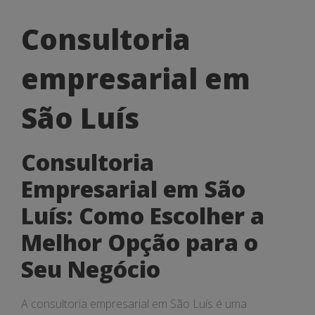
Consultoria
Consultoria
empresarial
empresarial em
em
São
São Luís
Luís
Consultoria
Empresarial em São
Luís: Como Escolher a
Melhor Opção para o
Seu Negócio
A consultoria empresarial em São Luís é uma