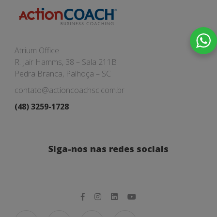
Atrium Office
R. Jair Hamms, 38 – Sala 211B
Pedra Branca, Palhoça – SC
contato@actioncoachsc.com.br
(48) 3259-1728
Siga-nos nas redes sociais