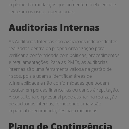
implementar mudanças que aumentem a eficiência e
reduzam os riscos operacionais.
Auditorias Internas
As Auditorias Internas são avaliações independentes
realizadas dentro da própria organização para
verificar a conformidade com políticas, procedimentos
e regulamentações. Para as PMEs, as auditorias
internas são uma ferramenta valiosa na gestão de
riscos, pois ajudam a identificar áreas de
vulnerabilidade e não conformidades que podem
resultar em perdas financeiras ou danos à reputação.
A consultoria empresarial pode auxiliar na realização
de auditorias internas, fornecendo uma visão
imparcial e recomendações para melhorias.
Plano de Contingência