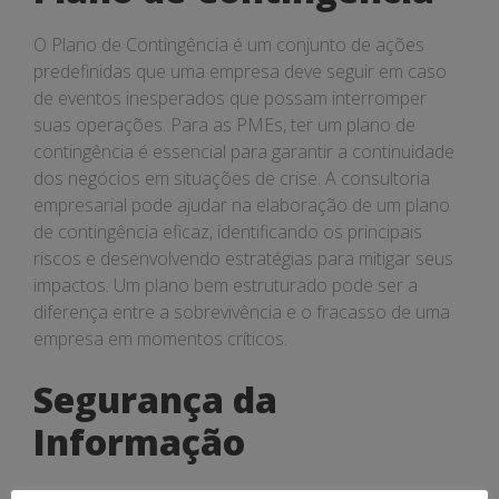
O Plano de Contingência é um conjunto de ações
predefinidas que uma empresa deve seguir em caso
de eventos inesperados que possam interromper
suas operações. Para as PMEs, ter um plano de
contingência é essencial para garantir a continuidade
dos negócios em situações de crise. A consultoria
empresarial pode ajudar na elaboração de um plano
de contingência eficaz, identificando os principais
riscos e desenvolvendo estratégias para mitigar seus
impactos. Um plano bem estruturado pode ser a
diferença entre a sobrevivência e o fracasso de uma
empresa em momentos críticos.
Segurança da
Informação
A Segurança da Informação é um conjunto de