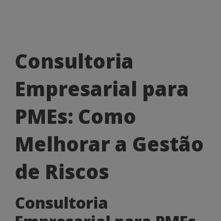
Consultoria
Consultoria
Empresarial
Empresarial para
para
PMEs:
PMEs: Como
Como
Melhorar a Gestão
Melhorar
a
de Riscos
Gestão
Consultoria
de