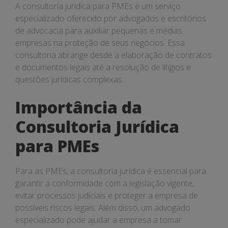
A consultoria jurídica para PMEs é um serviço
especializado oferecido por advogados e escritórios
de advocacia para auxiliar pequenas e médias
empresas na proteção de seus negócios. Essa
consultoria abrange desde a elaboração de contratos
e documentos legais até a resolução de litígios e
questões jurídicas complexas.
Importância da
Consultoria Jurídica
para PMEs
Para as PMEs, a consultoria jurídica é essencial para
garantir a conformidade com a legislação vigente,
evitar processos judiciais e proteger a empresa de
possíveis riscos legais. Além disso, um advogado
especializado pode ajudar a empresa a tomar