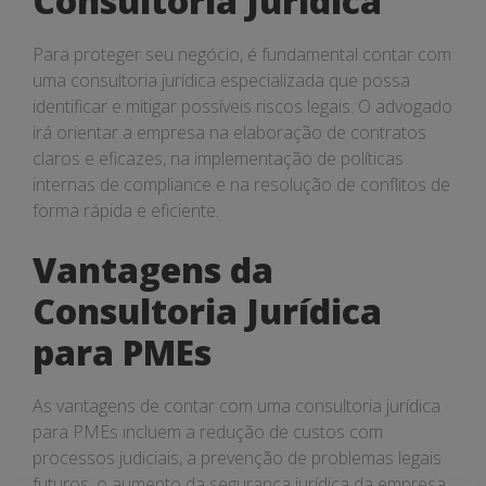
Consultoria Jurídica
Para proteger seu negócio, é fundamental contar com
uma consultoria jurídica especializada que possa
identificar e mitigar possíveis riscos legais. O advogado
irá orientar a empresa na elaboração de contratos
claros e eficazes, na implementação de políticas
internas de compliance e na resolução de conflitos de
forma rápida e eficiente.
Vantagens da
Consultoria Jurídica
para PMEs
As vantagens de contar com uma consultoria jurídica
para PMEs incluem a redução de custos com
processos judiciais, a prevenção de problemas legais
futuros, o aumento da segurança jurídica da empresa