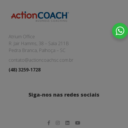
Atrium Office
R. Jair Hamms, 38 – Sala 211B
Pedra Branca, Palhoça – SC
contato@actioncoachsc.com.br
(48) 3259-1728
Siga-nos nas redes sociais