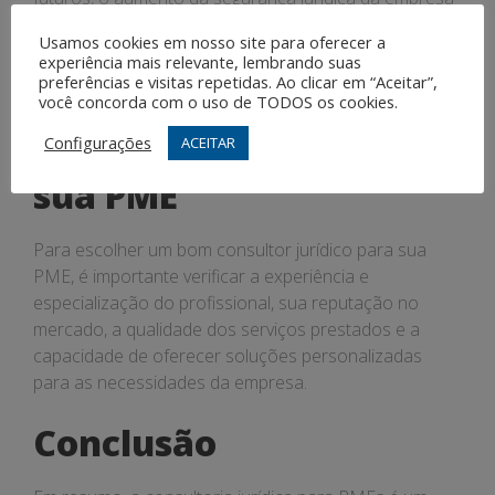
e a possibilidade de tomar decisões mais assertivas e
Usamos cookies em nosso site para oferecer a
estratégicas.
experiência mais relevante, lembrando suas
preferências e visitas repetidas. Ao clicar em “Aceitar”,
Como Escolher um Bom
você concorda com o uso de TODOS os cookies.
Consultor Jurídico para
Configurações
ACEITAR
sua PME
Para escolher um bom consultor jurídico para sua
PME, é importante verificar a experiência e
especialização do profissional, sua reputação no
mercado, a qualidade dos serviços prestados e a
capacidade de oferecer soluções personalizadas
para as necessidades da empresa.
Conclusão