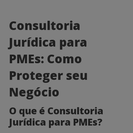
Consultoria
Consultoria
Jurídica
Jurídica para
para
PMEs:
PMEs: Como
Como
Proteger seu
Proteger
seu
Negócio
Negócio
O que é Consultoria
Jurídica para PMEs?