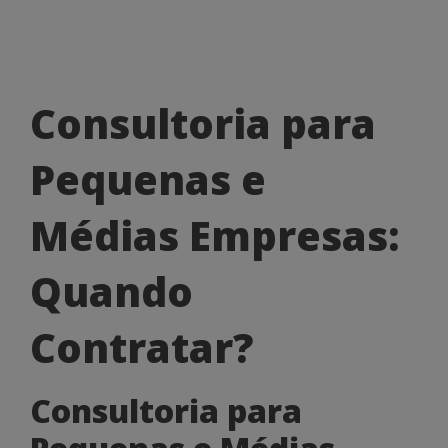
Consultoria
Consultoria para
para
Pequenas e
Pequenas
e
Médias Empresas:
Médias
Quando
Empresas:
Quando
Contratar?
Contratar?
Consultoria para