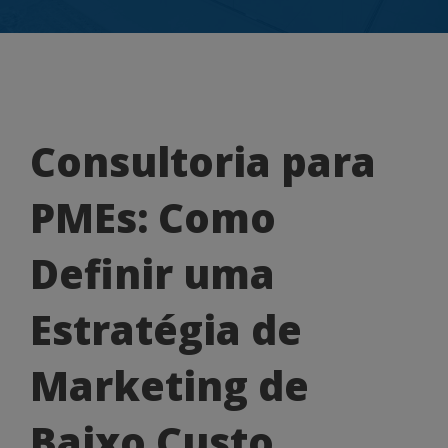
Consultoria
Consultoria para
para
PMEs: Como
PMEs:
Como
Definir uma
Definir
Estratégia de
uma
Estratégia
Marketing de
de
Baixo Custo