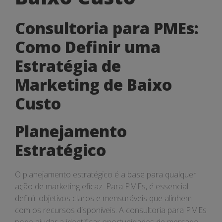
Marketing
de
Consultoria para PMEs:
Baixo
Como Definir uma
Custo
Estratégia de
Marketing de Baixo
Custo
Planejamento
Estratégico
O planejamento estratégico é a base para qualquer
ação de marketing eficaz. Para PMEs, é essencial
definir objetivos claros e mensuráveis que alinhem
com os recursos disponíveis. A consultoria para PMEs