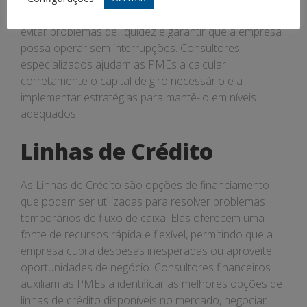
Uma gestão eficiente do capital de giro é crucial para
evitar problemas de liquidez e garantir que a empresa
possa operar sem interrupções. Consultores
especializados ajudam as PMEs a calcular
corretamente o capital de giro necessário e a
implementar estratégias para mantê-lo em níveis
adequados.
Linhas de Crédito
As Linhas de Crédito são opções de financiamento
que podem ser utilizadas para resolver problemas
temporários de fluxo de caixa. Elas oferecem uma
fonte de recursos rápida e flexível, permitindo que a
empresa cubra despesas inesperadas ou aproveite
oportunidades de negócio. Consultores financeiros
auxiliam as PMEs a identificar as melhores opções de
linhas de crédito disponíveis no mercado, negociar