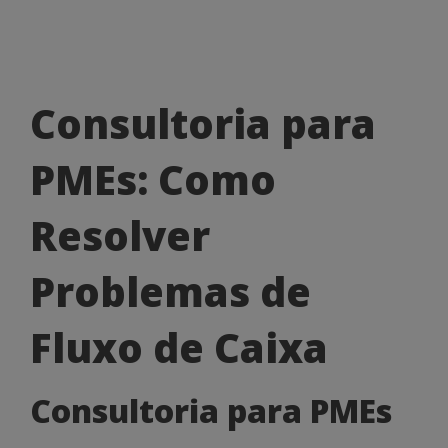
Consultoria
Consultoria para
para
PMEs: Como
PMEs:
Como
Resolver
Resolver
Problemas de
Problemas
de
Fluxo de Caixa
Fluxo
Consultoria para PMEs
de