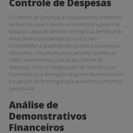
Controle de Despesas
O Controle de Despesas é vital para evitar problemas
de fluxo de caixa. Consiste em monitorar e gerenciar
todas as saídas de dinheiro da empresa, identificando
áreas onde é possível reduzir custos sem
comprometer a qualidade dos produtos ou serviços
oferecidos. Consultores especializados auxiliam as
PMEs a implementar práticas de controle de
despesas, como a renegociação de contratos com
fornecedores, a eliminação de gastos desnecessários
e a adoção de tecnologias que aumentem a eficiência
operacional.
Análise de
Demonstrativos
Financeiros