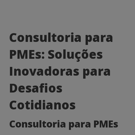
Consultoria
Consultoria para
para
PMEs: Soluções
PMEs:
Soluções
Inovadoras para
Inovadoras
Desafios
para
Desafios
Cotidianos
Cotidianos
Consultoria para PMEs