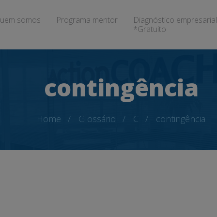
uem somos
Programa mentor
Diagnóstico empresarial
*Gratuito
contingência
Home
Glossário
C
contingência