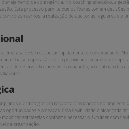
planejamento de contingência. No coaching executivo, a gestão 
zação. Este processo permite que os líderes tomem decisões pr
e controles internos, a realização de auditorias regulares e a
ional
uma empresa de se recuperar rapidamente de adversidades. No c
o mantenha sua operação e competitividade mesmo em tempos de 
nção de reservas financeiras e a capacitação contínua dos cola
afiadoras.
gica
ustar planos e estratégias em resposta a mudanças no ambiente d
ovas oportunidades e ameaças. Esta flexibilidade é alcançada 
e modificar estratégias conforme necessário. Um líder com flex
ável da organização.