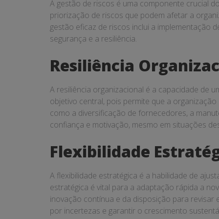
A gestão de riscos é uma componente crucial do 
priorização de riscos que podem afetar a organi
gestão eficaz de riscos inclui a implementação d
segurança e a resiliência.
Resiliência Organizac
A resiliência organizacional é a capacidade de 
objetivo central, pois permite que a organizaçã
como a diversificação de fornecedores, a manute
confiança e motivação, mesmo em situações des
Flexibilidade Estraté
A flexibilidade estratégica é a habilidade de aj
estratégica é vital para a adaptação rápida a n
inovação contínua e da disposição para revisar 
por incertezas e garantir o crescimento sustent