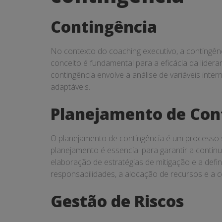
Contingência
No contexto do coaching executivo, a contingênc
conceito é fundamental para a eficácia da lide
contingência envolve a análise de variáveis int
adaptáveis.
Planejamento de Con
O planejamento de contingência é um processo s
planejamento é essencial para garantir a continu
elaboração de estratégias de mitigação e a def
responsabilidades, a alocação de recursos e a 
Gestão de Riscos