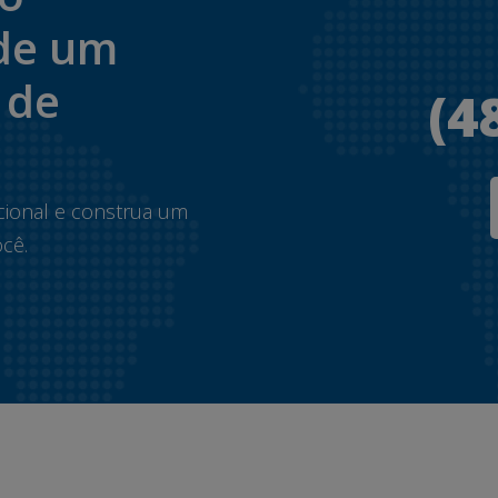
de um
 de
(4
.
cional e construa um
cê.