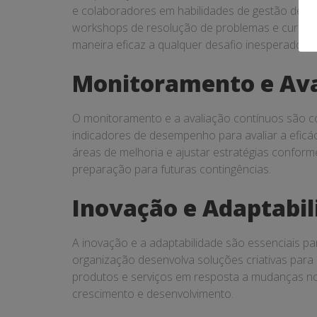
e colaboradores em habilidades de gestão de cr
workshops de resolução de problemas e cursos d
maneira eficaz a qualquer desafio inesperado.
Monitoramento e Ava
O monitoramento e a avaliação contínuos são co
indicadores de desempenho para avaliar a eficác
áreas de melhoria e ajustar estratégias conform
preparação para futuras contingências.
Inovação e Adaptabil
A inovação e a adaptabilidade são essenciais pa
organização desenvolva soluções criativas para 
produtos e serviços em resposta a mudanças no
crescimento e desenvolvimento.