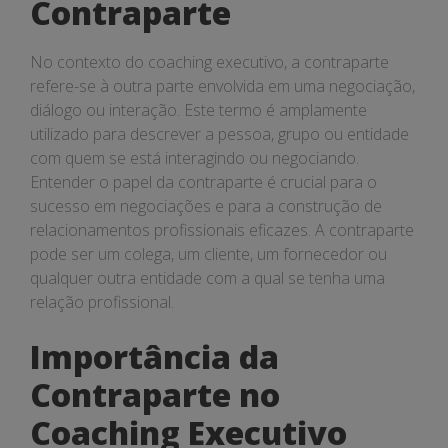
Contraparte
No contexto do coaching executivo, a contraparte
refere-se à outra parte envolvida em uma negociação,
diálogo ou interação. Este termo é amplamente
utilizado para descrever a pessoa, grupo ou entidade
com quem se está interagindo ou negociando.
Entender o papel da contraparte é crucial para o
sucesso em negociações e para a construção de
relacionamentos profissionais eficazes. A contraparte
pode ser um colega, um cliente, um fornecedor ou
qualquer outra entidade com a qual se tenha uma
relação profissional.
Importância da
Contraparte no
Coaching Executivo