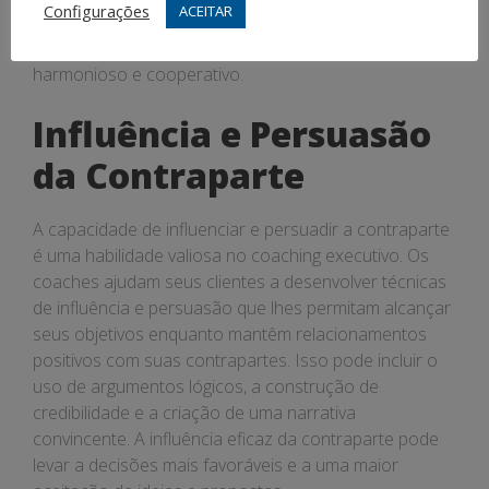
Configurações
ACEITAR
Demonstrar empatia pode ajudar a resolver mal-
entendidos e a criar um ambiente de trabalho mais
harmonioso e cooperativo.
Influência e Persuasão
da Contraparte
A capacidade de influenciar e persuadir a contraparte
é uma habilidade valiosa no coaching executivo. Os
coaches ajudam seus clientes a desenvolver técnicas
de influência e persuasão que lhes permitam alcançar
seus objetivos enquanto mantêm relacionamentos
positivos com suas contrapartes. Isso pode incluir o
uso de argumentos lógicos, a construção de
credibilidade e a criação de uma narrativa
convincente. A influência eficaz da contraparte pode
levar a decisões mais favoráveis e a uma maior