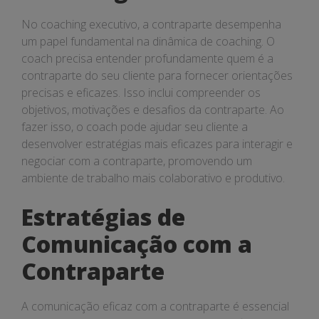
No coaching executivo, a contraparte desempenha
um papel fundamental na dinâmica de coaching. O
coach precisa entender profundamente quem é a
contraparte do seu cliente para fornecer orientações
precisas e eficazes. Isso inclui compreender os
objetivos, motivações e desafios da contraparte. Ao
fazer isso, o coach pode ajudar seu cliente a
desenvolver estratégias mais eficazes para interagir e
negociar com a contraparte, promovendo um
ambiente de trabalho mais colaborativo e produtivo.
Estratégias de
Comunicação com a
Contraparte
A comunicação eficaz com a contraparte é essencial