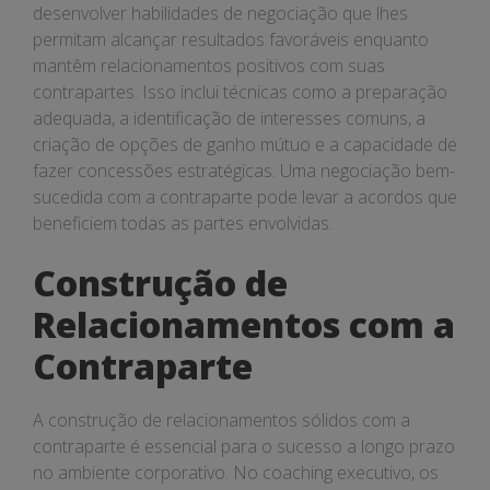
desenvolver habilidades de negociação que lhes
permitam alcançar resultados favoráveis enquanto
mantêm relacionamentos positivos com suas
contrapartes. Isso inclui técnicas como a preparação
adequada, a identificação de interesses comuns, a
criação de opções de ganho mútuo e a capacidade de
fazer concessões estratégicas. Uma negociação bem-
sucedida com a contraparte pode levar a acordos que
beneficiem todas as partes envolvidas.
Construção de
Relacionamentos com a
Contraparte
A construção de relacionamentos sólidos com a
contraparte é essencial para o sucesso a longo prazo
no ambiente corporativo. No coaching executivo, os