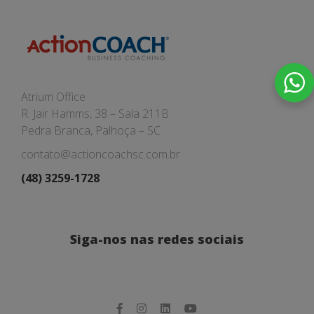
Atrium Office
R. Jair Hamms, 38 – Sala 211B
Pedra Branca, Palhoça – SC
contato@actioncoachsc.com.br
(48) 3259-1728
Siga-nos nas redes sociais