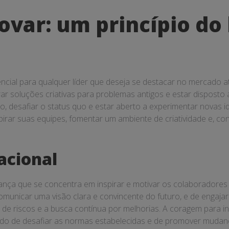
var: um princípio do 
cial para qualquer líder que deseja se destacar no mercado atu
 soluções criativas para problemas antigos e estar disposto a
o, desafiar o status quo e estar aberto a experimentar novas 
ar suas equipes, fomentar um ambiente de criatividade e, co
acional
erança que se concentra em inspirar e motivar os colaboradores
omunicar uma visão clara e convincente do futuro, e de engaj
a de riscos e a busca contínua por melhorias. A coragem para 
edo de desafiar as normas estabelecidas e de promover mudança