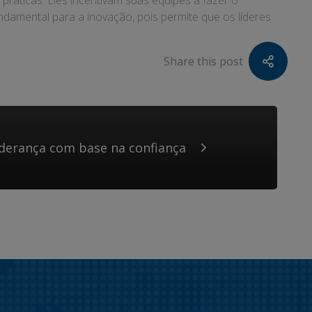
ráticas. Eles incentivam suas equipes a fazer o
amental para a inovação, pois permite que os líderes
Share this post
iderança com base na confiança