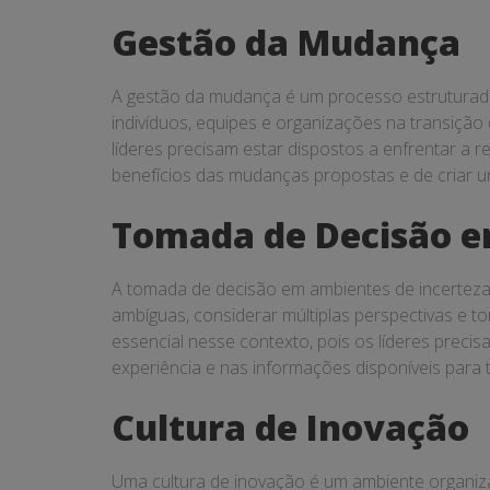
Gestão da Mudança
A gestão da mudança é um processo estruturado
indivíduos, equipes e organizações na transição
líderes precisam estar dispostos a enfrentar a r
benefícios das mudanças propostas e de criar u
Tomada de Decisão e
A tomada de decisão em ambientes de incerteza é
ambíguas, considerar múltiplas perspectivas e t
essencial nesse contexto, pois os líderes preci
experiência e nas informações disponíveis para
Cultura de Inovação
Uma cultura de inovação é um ambiente organizac