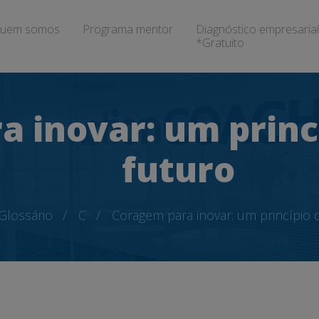
uem somos
Programa mentor
Diagnóstico empresarial
*Gratuito
 inovar: um princí
futuro
Glossário
C
Coragem para inovar: um princípio d