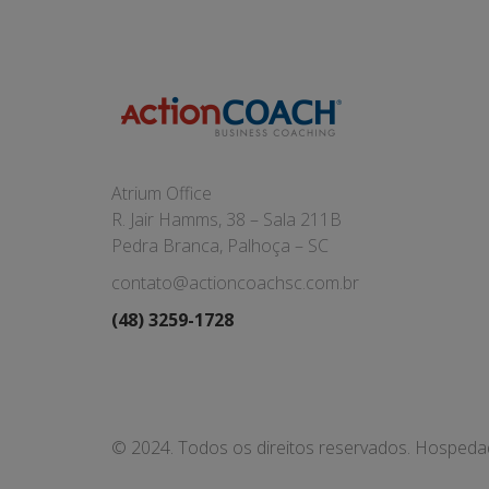
Atrium Office
R. Jair Hamms, 38 – Sala 211B
Pedra Branca, Palhoça – SC
contato@actioncoachsc.com.br
(48) 3259-1728
© 2024. Todos os direitos reservados. Hosped