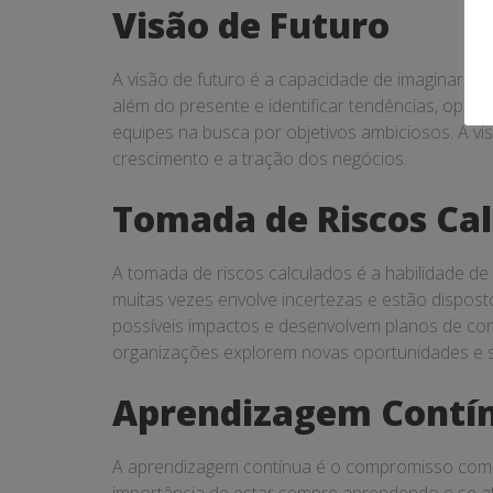
Visão de Futuro
A visão de futuro é a capacidade de imaginar e 
além do presente e identificar tendências, oport
equipes na busca por objetivos ambiciosos. A vi
crescimento e a tração dos negócios.
Tomada de Riscos Ca
A tomada de riscos calculados é a habilidade de
muitas vezes envolve incertezas e estão dispos
possíveis impactos e desenvolvem planos de cont
organizações explorem novas oportunidades e 
Aprendizagem Contí
A aprendizagem contínua é o compromisso com o