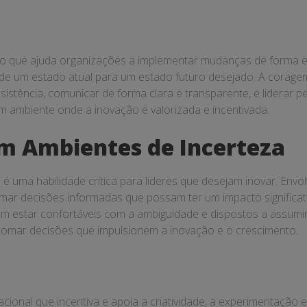
 que ajuda organizações a implementar mudanças de forma efi
 de um estado atual para um estado futuro desejado. A coragem
esistência, comunicar de forma clara e transparente, e liderar 
m ambiente onde a inovação é valorizada e incentivada.
m Ambientes de Incerteza
 uma habilidade crítica para líderes que desejam inovar. Envo
omar decisões informadas que possam ter um impacto significat
sam estar confortáveis com a ambiguidade e dispostos a assumir 
 tomar decisões que impulsionem a inovação e o crescimento.
ional que incentiva e apoia a criatividade, a experimentação e