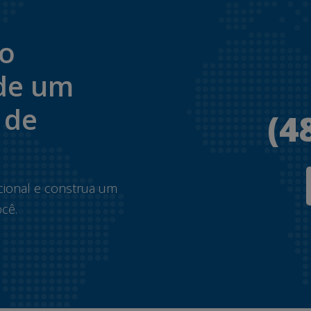
to
de um
 de
(4
.
cional e construa um
cê.