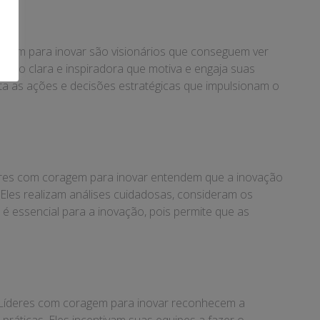
oragem para inovar são visionários que conseguem ver
visão clara e inspiradora que motiva e engaja suas
nta as ações e decisões estratégicas que impulsionam o
íderes com coragem para inovar entendem que a inovação
Eles realizam análises cuidadosas, consideram os
 é essencial para a inovação, pois permite que as
 Líderes com coragem para inovar reconhecem a