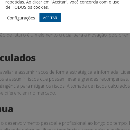
repetidas. Ao clicar em “Aceitar”, você concorda com o uso
de TODOS os cookies.
Configurações
ACEITAR
planejar o futuro desejado para a organização. Líderes com c
unidades e desafios futuros. Eles são capazes de articular uma 
são de futuro é um elemento crucial para a inovação, pois orie
lculados
 avaliar e assumir riscos de forma estratégica e informada. L
tos a assumir riscos que possam levar a grandes recompensas. 
ingência para mitigar os riscos. A tomada de riscos calculados
se diferenciem no mercado.
nua
 desenvolvimento pessoal e profissional ao longo do tempo.