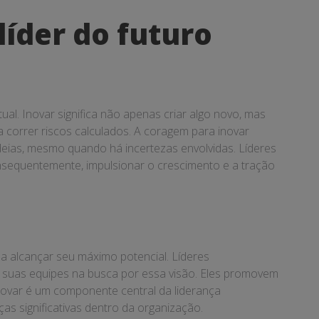
líder do futuro
al. Inovar significa não apenas criar algo novo, mas
 correr riscos calculados. A coragem para inovar
ideias, mesmo quando há incertezas envolvidas. Líderes
nsequentemente, impulsionar o crescimento e a tração
 a alcançar seu máximo potencial. Líderes
ar suas equipes na busca por essa visão. Eles promovem
inovar é um componente central da liderança
s significativas dentro da organização.