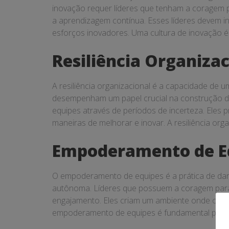
inovação requer líderes que tenham a coragem 
a aprendizagem contínua. Esses líderes devem i
esforços inovadores. Uma cultura de inovação é
Resiliência Organizac
A resiliência organizacional é a capacidade de
desempenham um papel crucial na construção da r
equipes através de períodos de incerteza. Ele
maneiras de melhorar e inovar. A resiliência org
Empoderamento de E
O empoderamento de equipes é a prática de dar 
autônoma. Líderes que possuem a coragem para i
engajamento. Eles criam um ambiente onde os co
empoderamento de equipes é fundamental para f