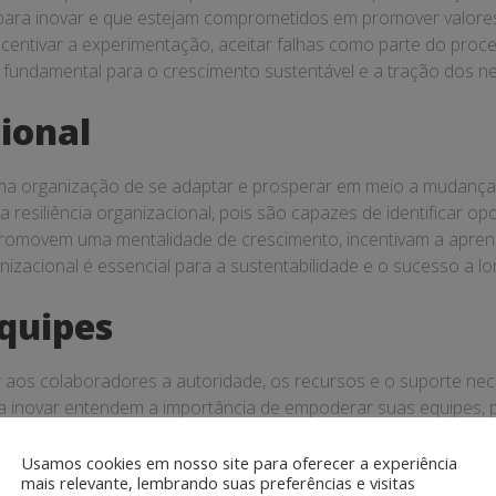
para inovar e que estejam comprometidos em promover valore
ncentivar a experimentação, aceitar falhas como parte do pr
 fundamental para o crescimento sustentável e a tração dos n
ional
 uma organização de se adaptar e prosperar em meio a mudança
esiliência organizacional, pois são capazes de identificar op
s promovem uma mentalidade de crescimento, incentivam a apr
anizacional é essencial para a sustentabilidade e o sucesso a l
quipes
aos colaboradores a autoridade, os recursos e o suporte nec
novar entendem a importância de empoderar suas equipes, poi
laboradores se sentem valorizados e confiantes para compart
omentar a inovação e alcançar resultados excepcionais.
Usamos cookies em nosso site para oferecer a experiência
mais relevante, lembrando suas preferências e visitas