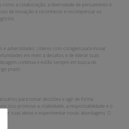
s como a colaboração, a diversidade de pensamento e
ocesso de inovação e reconhecer e recompensar os
egócios.
s e adversidades. Líderes com coragem para inovar
ortunidades em meio a desafios e de liderar suas
endizagem contínua e estão sempre em busca de
ongo prazo.
essários para tomar decisões e agir de forma
s isso promove a criatividade, a responsabilidade e o
ilhar suas ideias e experimentar novas abordagens. O