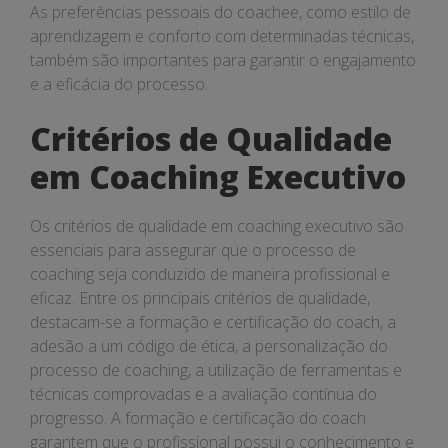
As preferências pessoais do coachee, como estilo de
aprendizagem e conforto com determinadas técnicas,
também são importantes para garantir o engajamento
e a eficácia do processo.
Critérios de Qualidade
em Coaching Executivo
Os critérios de qualidade em coaching executivo são
essenciais para assegurar que o processo de
coaching seja conduzido de maneira profissional e
eficaz. Entre os principais critérios de qualidade,
destacam-se a formação e certificação do coach, a
adesão a um código de ética, a personalização do
processo de coaching, a utilização de ferramentas e
técnicas comprovadas e a avaliação contínua do
progresso. A formação e certificação do coach
garantem que o profissional possui o conhecimento e