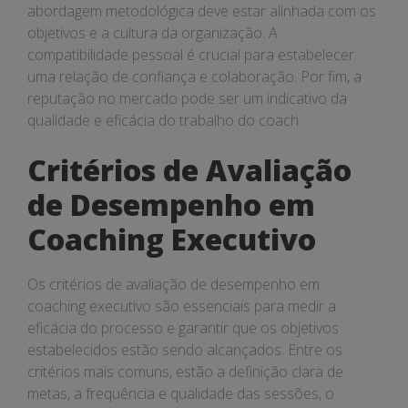
abordagem metodológica deve estar alinhada com os
objetivos e a cultura da organização. A
compatibilidade pessoal é crucial para estabelecer
uma relação de confiança e colaboração. Por fim, a
reputação no mercado pode ser um indicativo da
qualidade e eficácia do trabalho do coach.
Critérios de Avaliação
de Desempenho em
Coaching Executivo
Os critérios de avaliação de desempenho em
coaching executivo são essenciais para medir a
eficácia do processo e garantir que os objetivos
estabelecidos estão sendo alcançados. Entre os
critérios mais comuns, estão a definição clara de
metas, a frequência e qualidade das sessões, o