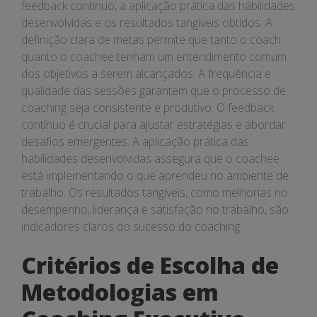
feedback contínuo, a aplicação prática das habilidades
desenvolvidas e os resultados tangíveis obtidos. A
definição clara de metas permite que tanto o coach
quanto o coachee tenham um entendimento comum
dos objetivos a serem alcançados. A frequência e
qualidade das sessões garantem que o processo de
coaching seja consistente e produtivo. O feedback
contínuo é crucial para ajustar estratégias e abordar
desafios emergentes. A aplicação prática das
habilidades desenvolvidas assegura que o coachee
está implementando o que aprendeu no ambiente de
trabalho. Os resultados tangíveis, como melhorias no
desempenho, liderança e satisfação no trabalho, são
indicadores claros do sucesso do coaching.
Critérios de Escolha de
Metodologias em