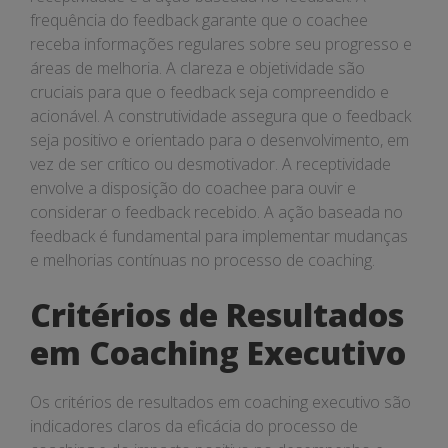
frequência do feedback garante que o coachee
receba informações regulares sobre seu progresso e
áreas de melhoria. A clareza e objetividade são
cruciais para que o feedback seja compreendido e
acionável. A construtividade assegura que o feedback
seja positivo e orientado para o desenvolvimento, em
vez de ser crítico ou desmotivador. A receptividade
envolve a disposição do coachee para ouvir e
considerar o feedback recebido. A ação baseada no
feedback é fundamental para implementar mudanças
e melhorias contínuas no processo de coaching.
Critérios de Resultados
em Coaching Executivo
Os critérios de resultados em coaching executivo são
indicadores claros da eficácia do processo de