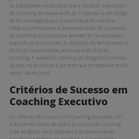
as habilidades necessárias para conduzir o processo
de coaching de maneira eficaz. A adesão a um código
de ética assegura que o coach atua de maneira
íntegra e profissional. A personalização do processo
de coaching é crucial para atender às necessidades
específicas do coachee. A utilização de ferramentas e
técnicas comprovadas aumenta a eficácia do
coaching. A avaliação contínua do progresso permite
ajustes no processo e garante que os objetivos estão
sendo alcançados.
Critérios de Sucesso em
Coaching Executivo
Os critérios de sucesso em coaching executivo são
indicadores claros de que o processo de coaching
está atingindo seus objetivos e proporcionando