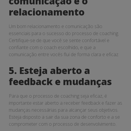
comunicação e o
relacionamento
Um bom relacionamento e comunicação são
essenciais para o sucesso do processo de coaching.
Certifique-se de que você se sente confortável e
confiante com o coach escolhido, e que a
comunicação entre vocês flui de forma clara e eficaz.
5. Esteja aberto a
feedback e mudanças
Para que o processo de coaching seja eficaz, é
importante estar aberto a receber feedback e fazer as
mudanças necessárias para alcançar seus objetivos.
Esteja disposto a sair da sua zona de conforto e a se
comprometer com o processo de desenvolvimento.