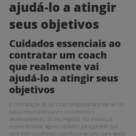
ajudá-lo a atingir
vai
seus objetivos
ajudá-
lo
Cuidados essenciais ao
a
contratar um coach
atingir
que realmente vai
seus
ajudá-lo a atingir seus
objetivos
objetivos
A contratação de um coach empresarial pode ser um
passo importante para o crescimento e
desenvolvimento do seu negócio. No entanto, é
essencial tomar alguns cuidados para garantir que
você está escolhendo o profissional certo para ajudá-