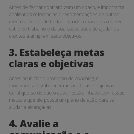
Antes de fechar contrato com um coach, é importante
analisar as referências e recomendações de outros
clientes. Isso pode te dar uma ideia mais clara do seu
estilo de trabalho e da sua capacidade de ajudar os
clientes a atingirem seus objetivos.
3. Estabeleça metas
claras e objetivas
Antes de iniciar o processo de coaching, é
fundamental estabelecer metas claras e objetivas.
Certifique-se de que o coach está alinhado com essas
metas e que ele possui um plano de ação para te
ajudar a alcançá-las.
4. Avalie a