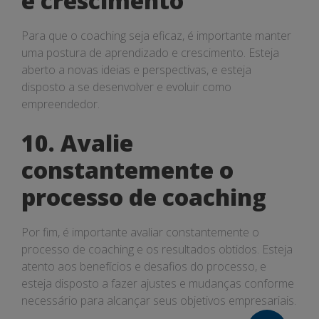
e crescimento
Para que o coaching seja eficaz, é importante manter
uma postura de aprendizado e crescimento. Esteja
aberto a novas ideias e perspectivas, e esteja
disposto a se desenvolver e evoluir como
empreendedor.
10. Avalie
constantemente o
processo de coaching
Por fim, é importante avaliar constantemente o
processo de coaching e os resultados obtidos. Esteja
atento aos benefícios e desafios do processo, e
esteja disposto a fazer ajustes e mudanças conforme
necessário para alcançar seus objetivos empresariais.