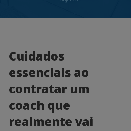
Cuidados
Cuidados
essenciais
essenciais ao
ao
contratar
contratar um
um
coach que
coach
que
realmente vai
realmente