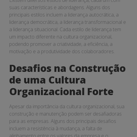
Existem diversos estilos de liderança, cada um com
suas características e abordagens. Alguns dos
principais estilos incluem a liderança autocrática, a
liderança democrática, a liderança transformacional e
a liderança situacional. Cada estilo de liderança tem
um impacto diferente na cultura organizacional,
podendo promover a criatividade, a eficiência, a
motivação e a produtividade dos colaboradores.
Desafios na Construção
de uma Cultura
Organizacional Forte
Apesar da importância da cultura organizacional, sua
construção e manutenção podem ser desafiadoras
para as empresas. Alguns dos principais desafios
incluem a resistência à mudança, a falta de
alinhamento entre os valores da empresa e o