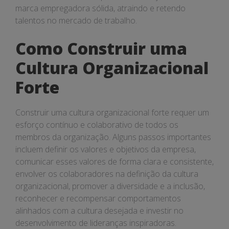
marca empregadora sólida, atraindo e retendo
talentos no mercado de trabalho.
Como Construir uma
Cultura Organizacional
Forte
Construir uma cultura organizacional forte requer um
esforço contínuo e colaborativo de todos os
membros da organização. Alguns passos importantes
incluem definir os valores e objetivos da empresa,
comunicar esses valores de forma clara e consistente,
envolver os colaboradores na definição da cultura
organizacional, promover a diversidade e a inclusão,
reconhecer e recompensar comportamentos
alinhados com a cultura desejada e investir no
desenvolvimento de lideranças inspiradoras.