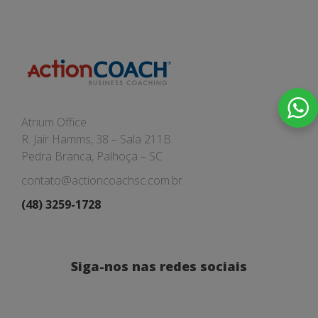
Atrium Office
R. Jair Hamms, 38 – Sala 211B
Pedra Branca, Palhoça – SC
contato@actioncoachsc.com.br
(48) 3259-1728
Siga-nos nas redes sociais