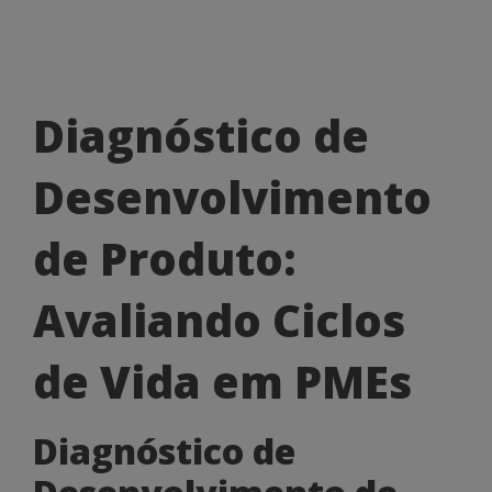
Diagnóstico
Diagnóstico de
de
Desenvolvimento
Desenvolvimento
de
de Produto:
Produto:
Avaliando Ciclos
Avaliando
Ciclos
de Vida em PMEs
de
Diagnóstico de
Vida