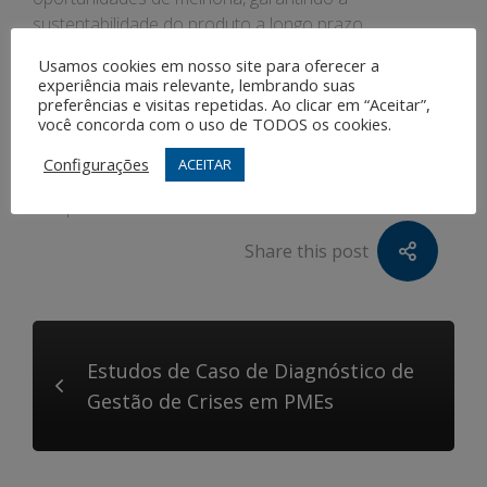
sustentabilidade do produto a longo prazo.
Usamos cookies em nosso site para oferecer a
Em resumo, o diagnóstico de desenvolvimento de
experiência mais relevante, lembrando suas
produto é uma ferramenta poderosa para avaliar os
preferências e visitas repetidas. Ao clicar em “Aceitar”,
você concorda com o uso de TODOS os cookies.
ciclos de vida em PMEs. Ao analisar detalhadamente o
produto em todas as suas fases, é possível identificar
Configurações
ACEITAR
oportunidades de melhoria e garantir a sua
competitividade no mercado.
Share this post
Estudos de Caso de Diagnóstico de
Gestão de Crises em PMEs