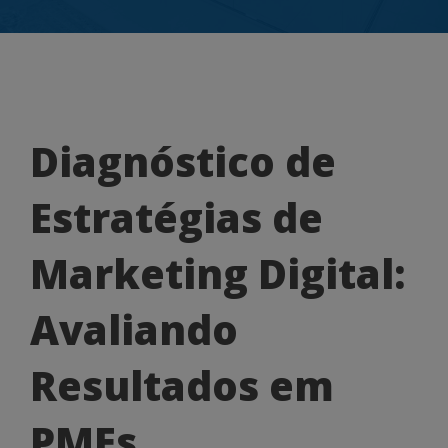
Diagnóstico
Diagnóstico de
de
Estratégias de
Estratégias
de
Marketing Digital:
Marketing
Avaliando
Digital:
Avaliando
Resultados em
Resultados
PMEs