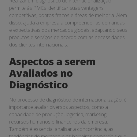
Realizar um diagnóstico de internacionalização
permite às PMEs identificar suas vantagens
competitivas, pontos fracos e áreas de melhoria. Além
disso, ajuda a empresa a compreender as demandas
e expectativas dos mercados globais, adaptando seus
produtos e serviços de acordo com as necessidades
dos clientes internacionais.
Aspectos a serem
Avaliados no
Diagnóstico
No processo de diagnóstico de internacionalização, é
importante avaliar diversos aspectos, como a
capacidade de produção, logística, marketing,
recursos humanos e financeiros da empresa.
Também é essencial analisar a concorrência, as
tendências de mercado e as barreiras comerciais que