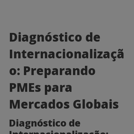
Diagnóstico
Diagnóstico de
de
Internacionalizaçã
Internacionalização:
Preparando
o: Preparando
PMEs
PMEs para
para
Mercados
Mercados Globais
Globais
Diagnóstico de