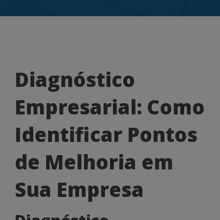
Diagnóstico
Diagnóstico
Empresarial:
Empresarial: Como
Como
Identificar
Identificar Pontos
Pontos
de Melhoria em
de
Melhoria
Sua Empresa
em