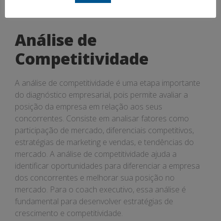
essencial para desenvolver estratégias de melhoria
financeira e garantir a sustentabilidade do negócio.
Análise de
Competitividade
A análise de competitividade é uma etapa importante
do diagnóstico empresarial, pois permite avaliar a
posição da empresa em relação aos seus
concorrentes. Consiste em analisar fatores como
participação de mercado, diferenciais competitivos,
estratégias de marketing e vendas, e tendências do
mercado. A análise de competitividade ajuda a
identificar oportunidades para diferenciar a empresa
dos concorrentes e melhorar sua posição no
mercado. Para o coach executivo, essa análise é
fundamental para desenvolver estratégias de
crescimento e competitividade.