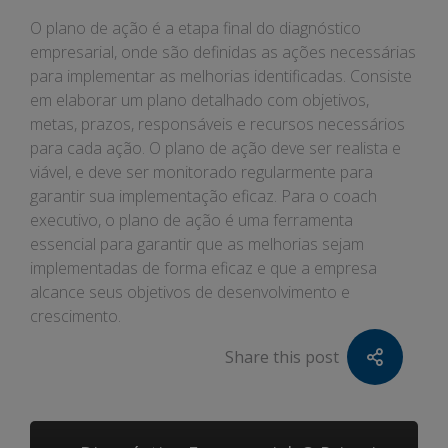
O plano de ação é a etapa final do diagnóstico
empresarial, onde são definidas as ações necessárias
para implementar as melhorias identificadas. Consiste
em elaborar um plano detalhado com objetivos,
metas, prazos, responsáveis e recursos necessários
para cada ação. O plano de ação deve ser realista e
viável, e deve ser monitorado regularmente para
garantir sua implementação eficaz. Para o coach
executivo, o plano de ação é uma ferramenta
essencial para garantir que as melhorias sejam
implementadas de forma eficaz e que a empresa
alcance seus objetivos de desenvolvimento e
crescimento.
Share this post