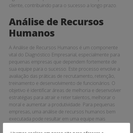
cliente, contribuindo para o sucesso a longo prazo.
Análise de Recursos
Humanos
A Análise de Recursos Humanos é um componente
vital do Diagnóstico Empresarial, especialmente para
pequenas empresas que dependem fortemente de
sua equipe para o sucesso. Este processo envolve a
avaliação das práticas de recrutamento, retenção,
treinamento e desenvolvimento de funcionários. O
objetivo é identificar áreas de melhoria e desenvolver
estratégias para atrair e reter talentos, melhorar o
moral e aumentar a produtividade. Para pequenas
empresas, uma análise de recursos humanos bem
executada pode resultar em uma equipe mais
motivada e alinhada com os objetivos da empresa.
Usamos cookies em nosso site para oferecer a