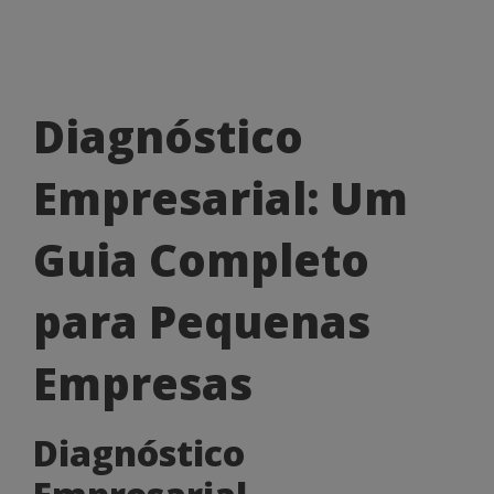
Diagnóstico
Diagnóstico
Empresarial:
Empresarial: Um
Um
Guia
Guia Completo
Completo
para Pequenas
para
Pequenas
Empresas
Empresas
Diagnóstico