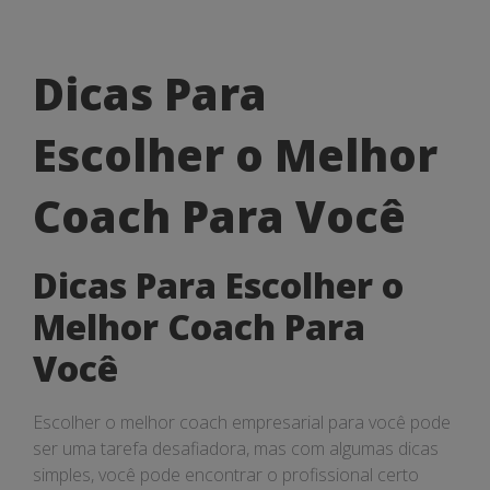
Dicas
Dicas Para
Para
Escolher o Melhor
Escolher
o
Coach Para Você
Melhor
Dicas Para Escolher o
Coach
Melhor Coach Para
Para
Você
Você
Escolher o melhor coach empresarial para você pode
ser uma tarefa desafiadora, mas com algumas dicas
simples, você pode encontrar o profissional certo