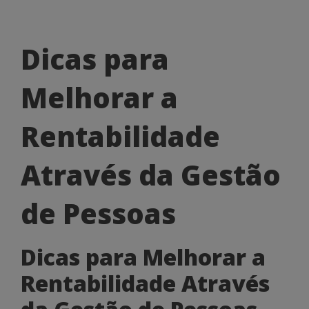
Dicas
Dicas para
para
Melhorar a
Melhorar
a
Rentabilidade
Rentabilidade
Através da Gestão
Através
da
de Pessoas
Gestão
Dicas para Melhorar a
de
Rentabilidade Através
Pessoas