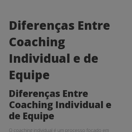
Diferenças
Diferenças Entre
Entre
Coaching
Coaching
Individual
Individual e de
e
Equipe
de
Equipe
Diferenças Entre
Coaching Individual e
de Equipe
O coaching individual é um processo focado em