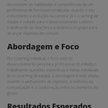
desenvolver as habilidades e competências de um
profissional de forma personalizada, visando o seu
crescimento e evolução na carreira. Já o coaching de
equipe é voltado para o desenvolvimento coletivo,
trabalhando as relações e a dinâmica do grupo para
alcançar objetivos em comum.
Abordagem e Foco
No coaching individual, o foco está no
desenvolvimento pessoal e profissional do indivíduo,
trabalhando questões específicas e metas individuais.
Já no coaching de equipe, a abordagem é mais ampla,
visando o alinhamento de objetivos, a melhoria da
comunicação e a colaboração entre os membros do
grupo.
Resultados Esperados