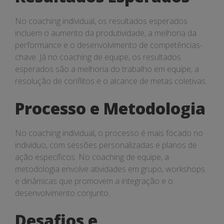
No coaching individual, os resultados esperados
incluem o aumento da produtividade, a melhoria da
performance e o desenvolvimento de competências-
chave. Já no coaching de equipe, os resultados
esperados são a melhoria do trabalho em equipe, a
resolução de conflitos e o alcance de metas coletivas.
Processo e Metodologia
No coaching individual, o processo é mais focado no
indivíduo, com sessões personalizadas e planos de
ação específicos. No coaching de equipe, a
metodologia envolve atividades em grupo, workshops
e dinâmicas que promovem a integração e o
desenvolvimento conjunto.
Desafios e