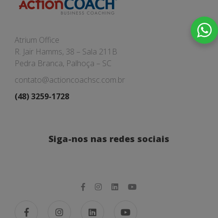
Atrium Office
R. Jair Hamms, 38 – Sala 211B
Pedra Branca, Palhoça – SC
contato@actioncoachsc.com.br
(48) 3259-1728
Siga-nos nas redes sociais