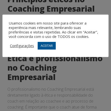
Coaching Empresarial
Alguns dos princípios éticos fundamentais no
Usamos cookies em nosso site para oferecer a
Coaching Empresarial incluem a honestidade, respeito,
experiência mais relevante, lembrando suas
preferências e visitas repetidas. Ao clicar em “Aceitar”,
integridade, confidencialidade, imparcialidade e
você concorda com o uso de TODOS os cookies.
competência. Seguir esses princípios é essencial para
garantir a qualidade e eficácia do coaching.
Configurações
ACEITAR
Ética e profissionalismo
no Coaching
Empresarial
O profissionalismo no Coaching Empresarial está
diretamente ligado à ética e responsabilidade do
coach em relação ao coachee e ao processo de
coaching. É importante que o coach atue de forma