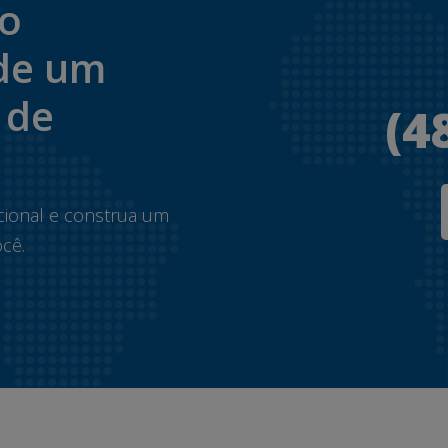
to
de um
 de
(4
.
cional e construa um
cê.