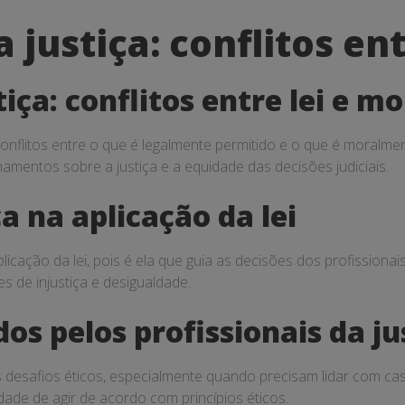
 justiça: conflitos en
iça: conflitos entre lei e m
nflitos entre o que é legalmente permitido e o que é moralment
amentos sobre a justiça e a equidade das decisões judiciais.
a na aplicação da lei
cação da lei, pois é ela que guia as decisões dos profissionai
s de injustiça e desigualdade.
os pelos profissionais da ju
es desafios éticos, especialmente quando precisam lidar com c
dade de agir de acordo com princípios éticos.