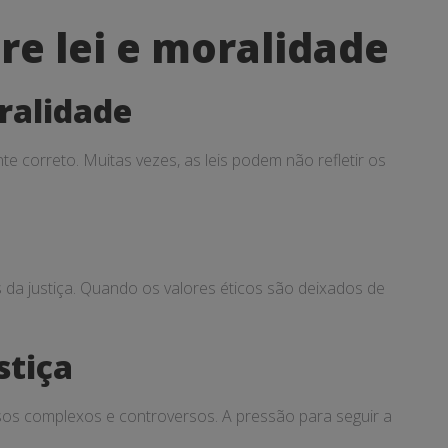
tre lei e moralidade
oralidade
e correto. Muitas vezes, as leis podem não refletir os
s da justiça. Quando os valores éticos são deixados de
stiça
asos complexos e controversos. A pressão para seguir a