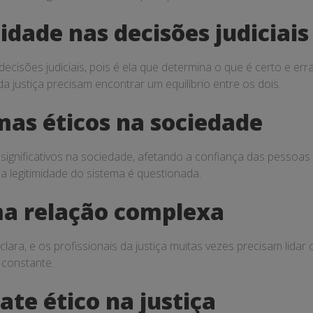
idade nas decisões judiciais
cisões judiciais, pois é ela que determina o que é certo e er
a justiça precisam encontrar um equilíbrio entre os dois.
mas éticos na sociedade
significativos na sociedade, afetando a confiança das pessoas n
 a legitimidade do sistema é questionada.
uma relação complexa
clara, e os profissionais da justiça muitas vezes precisam lidar
o constante.
te ético na justiça