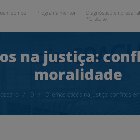
uem somos
Programa mentor
Diagnóstico empresarial
*Gratuito
s na justiça: confl
moralidade
ossário
D
Dilemas éticos na justiça: conflitos en