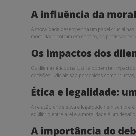
A influência da moral
A moralidade desempenha um papel crucial nas de
moralidade entram em conflito, os profissionais d
Os impactos dos dile
Os dilemas éticos na justiça podem ter impactos 
decisões judiciais são percebidas como injustas,
Ética e legalidade: 
A relação entre ética e legalidade nem sempre é 
equilíbrio entre a lei e a moralidade é um desafi
A importância do deba