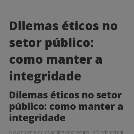
Dilemas
Dilemas éticos no
éticos
setor público:
no
setor
como manter a
público:
integridade
como
manter
Dilemas éticos no setor
a
público: como manter a
integridade
integridade
No ambiente do coaching empresarial, é fundamental