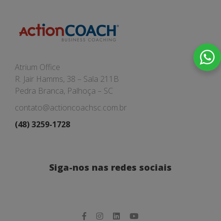
Atrium Office
R. Jair Hamms, 38 – Sala 211B
Pedra Branca, Palhoça – SC
contato@actioncoachsc.com.br
(48) 3259-1728
Siga-nos nas redes sociais