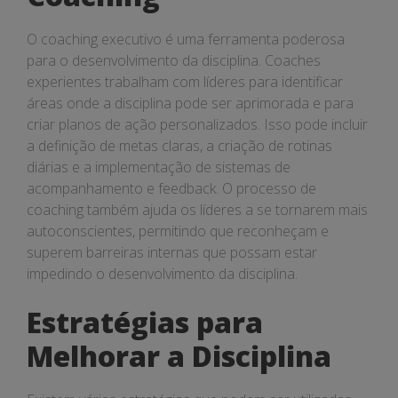
O coaching executivo é uma ferramenta poderosa
para o desenvolvimento da disciplina. Coaches
experientes trabalham com líderes para identificar
áreas onde a disciplina pode ser aprimorada e para
criar planos de ação personalizados. Isso pode incluir
a definição de metas claras, a criação de rotinas
diárias e a implementação de sistemas de
acompanhamento e feedback. O processo de
coaching também ajuda os líderes a se tornarem mais
autoconscientes, permitindo que reconheçam e
superem barreiras internas que possam estar
impedindo o desenvolvimento da disciplina.
Estratégias para
Melhorar a Disciplina