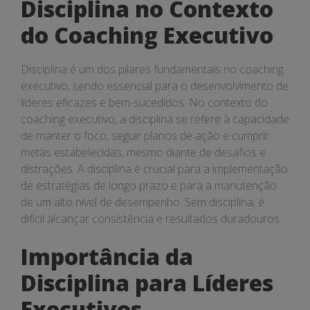
Disciplina no Contexto
do Coaching Executivo
Disciplina é um dos pilares fundamentais no coaching
executivo, sendo essencial para o desenvolvimento de
líderes eficazes e bem-sucedidos. No contexto do
coaching executivo, a disciplina se refere à capacidade
de manter o foco, seguir planos de ação e cumprir
metas estabelecidas, mesmo diante de desafios e
distrações. A disciplina é crucial para a implementação
de estratégias de longo prazo e para a manutenção
de um alto nível de desempenho. Sem disciplina, é
difícil alcançar consistência e resultados duradouros.
Importância da
Disciplina para Líderes
Executivos