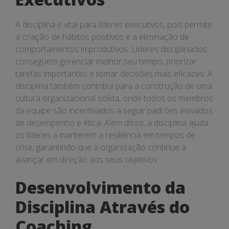
A disciplina é vital para líderes executivos, pois permite
a criação de hábitos positivos e a eliminação de
comportamentos improdutivos. Líderes disciplinados
conseguem gerenciar melhor seu tempo, priorizar
tarefas importantes e tomar decisões mais eficazes. A
disciplina também contribui para a construção de uma
cultura organizacional sólida, onde todos os membros
da equipe são incentivados a seguir padrões elevados
de desempenho e ética. Além disso, a disciplina ajuda
os líderes a manterem a resiliência em tempos de
crise, garantindo que a organização continue a
avançar em direção aos seus objetivos.
Desenvolvimento da
Disciplina Através do
Coaching