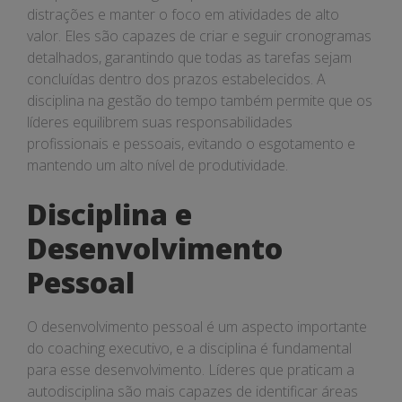
distrações e manter o foco em atividades de alto
valor. Eles são capazes de criar e seguir cronogramas
detalhados, garantindo que todas as tarefas sejam
concluídas dentro dos prazos estabelecidos. A
disciplina na gestão do tempo também permite que os
líderes equilibrem suas responsabilidades
profissionais e pessoais, evitando o esgotamento e
mantendo um alto nível de produtividade.
Disciplina e
Desenvolvimento
Pessoal
O desenvolvimento pessoal é um aspecto importante
do coaching executivo, e a disciplina é fundamental
para esse desenvolvimento. Líderes que praticam a
autodisciplina são mais capazes de identificar áreas