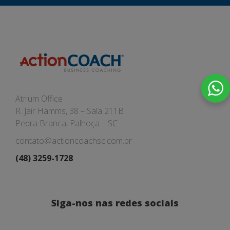
Atrium Office
R. Jair Hamms, 38 – Sala 211B
Pedra Branca, Palhoça – SC
contato@actioncoachsc.com.br
(48) 3259-1728
Siga-nos nas redes sociais