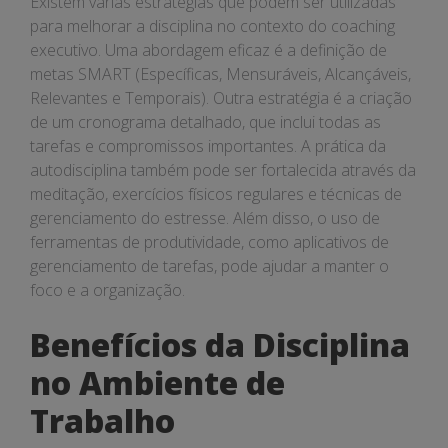
Existem várias estratégias que podem ser utilizadas
para melhorar a disciplina no contexto do coaching
executivo. Uma abordagem eficaz é a definição de
metas SMART (Específicas, Mensuráveis, Alcançáveis,
Relevantes e Temporais). Outra estratégia é a criação
de um cronograma detalhado, que inclui todas as
tarefas e compromissos importantes. A prática da
autodisciplina também pode ser fortalecida através da
meditação, exercícios físicos regulares e técnicas de
gerenciamento do estresse. Além disso, o uso de
ferramentas de produtividade, como aplicativos de
gerenciamento de tarefas, pode ajudar a manter o
foco e a organização.
Benefícios da Disciplina
no Ambiente de
Trabalho